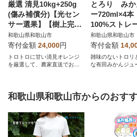
厳選 清見10kg+250g
とろり みか
(傷み補償分)【光セン
ー720ml×4
サー選果】【樹上完熟
100%ストレ
きよみオレンジ】
ース】【有田
和歌山県和歌山市
和歌山県和歌山市
ュース】
寄付金額
24,000
円
寄付金額
14,0
トロトロに甘い清見オレンジ
雑味のないトロリ
を厳選して、農家直送でお届
な有田みかんジュ
けいたします。
和歌山県和歌山市からのおす