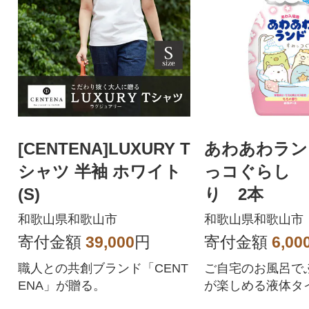
[CENTENA]LUXURY T
あわあわラン
シャツ 半袖 ホワイト
っコぐらし 
(S)
り 2本
和歌山県和歌山市
和歌山県和歌山市
寄付金額
39,000
円
寄付金額
6,00
職人との共創ブランド「CENT
ご自宅のお風呂で
ENA」が贈る。
が楽しめる液体タ
浴液。