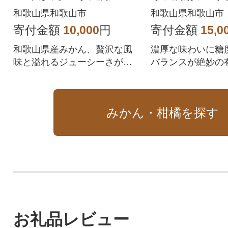
g
田産濃厚完熟
和歌山県和歌山市
和歌山県和歌山市
ん 7.5kg
寄付金額
10,000
円
寄付金額
15,0
和歌山県産みかん、贅沢な風
濃厚な味わいに糖
味と溢れるジューシーさが融
バランスが絶妙の
合!感動的な味わいで心と舌を
です。果皮に傷が
虜にするフルーツ
庭用です。
みかん・柑橘を探す
お礼品レビュー