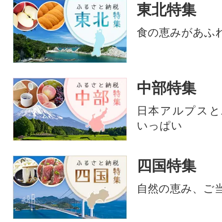
東北特集
食の恵みがあふ
中部特集
日本アルプスと
いっぱい
四国特集
自然の恵み、ご