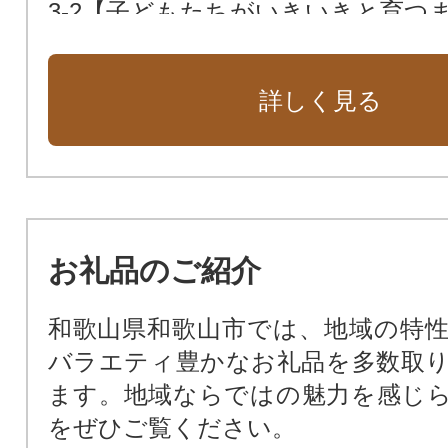
3-2【子どもたちがいきいきと育つ
4-1【誰もが安心して住み続けられ
まち】
詳しく見る
4-2【誰もが安心して住み続けられ
まち】
4-3【誰もが安心して住み続けられ
まち】
5 市長におまかせ
お礼品のご紹介
和歌山県和歌山市では、地域の特
バラエティ豊かなお礼品を多数取
ます。地域ならではの魅力を感じ
をぜひご覧ください。