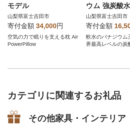
モデル
ウム 強炭酸水
ボトル 3ケー
山梨県富士吉田市
山梨県富士吉田市
寄付金額
34,000
円
寄付金額
16,5
空気の力で眠りを支える枕 Air
軟水のバナジウム天
PowerPillow
界最高レベルの炭酸
無糖 強炭酸水
カテゴリに関連するお礼品
その他家具・インテリア