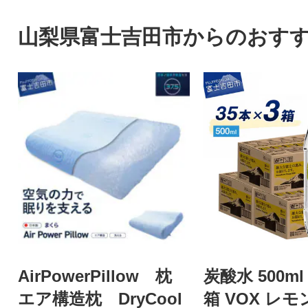
山梨県富士吉田市からのおす
AirPowerPillow 枕
炭酸水 500ml
エア構造枕 DryCool
箱 VOX レモ