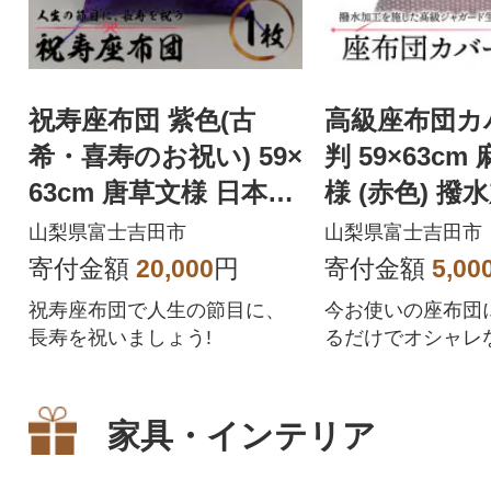
祝寿座布団 紫色(古
高級座布団カ
希・喜寿のお祝い) 59×
判 59×63cm
63cm 唐草文様 日本製
様 (赤色) 撥
敬老・長寿のプレゼン
洗い可 日本製
山梨県富士吉田市
山梨県富士吉田市
トに
寄付金額
20,000
円
寄付金額
5,00
祝寿座布団で人生の節目に、
今お使いの座布団
長寿を祝いましょう!
るだけでオシャレ
早変わり!高級座
す
家具・インテリア