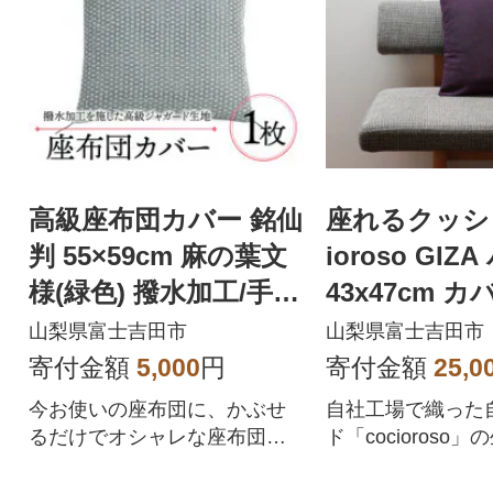
高級座布団カバー 銘仙
座れるクッショ
判 55×59cm 麻の葉文
ioroso GI
様(緑色) 撥水加工/手洗
43x47cm 
い可 日本製
洗濯可能 日
山梨県富士吉田市
山梨県富士吉田市
寄付金額
5,000
円
寄付金額
25,0
今お使いの座布団に、かぶせ
自社工場で織った
るだけでオシャレな座布団に
ド「cocioroso
早変わり!高級座布団カバーで
作った座布団クッ
す
す。