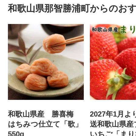
和歌山県那智勝浦町からのお
和歌山県産 勝喜梅
2027年1月
はちみつ仕立て「歌」
送和歌山県産
550g
いちご「まり