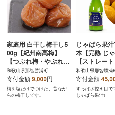
家庭用 白干し梅干し5
じゃばら果汁72
00g【紀州南高梅】
本【完熟 じ
【つぶれ梅・やぶれ
【ストレート 
梅・わけあり】
汁】
和歌山県那智勝浦町
和歌山県那智勝浦
寄付金額
9,000
円
寄付金額
45,0
梅を塩だけでつけた、昔なが
すっぱさ控え目で
らの梅干しです。
じゃばら果汁!