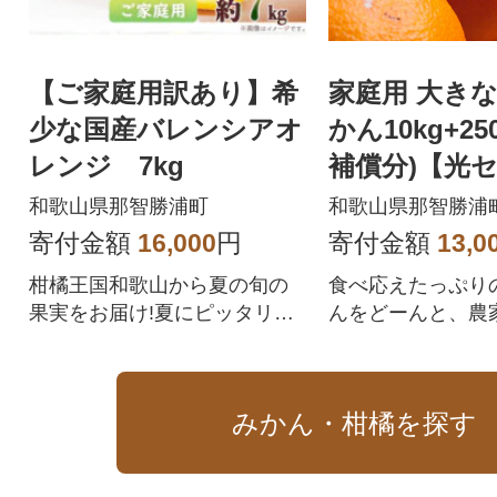
【ご家庭用訳あり】希
家庭用 大き
少な国産バレンシアオ
かん10kg+25
レンジ 7kg
補償分)【光
選果】【訳あ
和歌山県那智勝浦町
和歌山県那智勝浦
寄付金額
16,000
円
寄付金額
13,0
柑橘王国和歌山から夏の旬の
食べ応えたっぷり
果実をお届け!夏にピッタリの
んをどーんと、農
爽やかな香りとジューシー感
届けいたします。
がたまらない逸品!
みかん・柑橘を探す