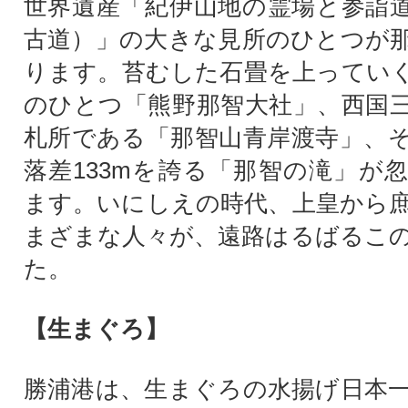
世界遺産「紀伊山地の霊場と参詣
古道）」の大きな見所のひとつが
ります。苔むした石畳を上ってい
のひとつ「熊野那智大社」、西国
札所である「那智山青岸渡寺」、
落差133mを誇る「那智の滝」が
ます。いにしえの時代、上皇から
まざまな人々が、遠路はるばるこ
た。
【生まぐろ】
勝浦港は、生まぐろの水揚げ日本