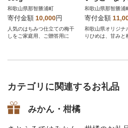
300g×2パッ
和歌山県那智勝浦町
和歌山県那智勝浦
智勝浦町)
寄付金額
10,000
円
寄付金額
11,0
人気のはちみつ仕立ての梅干
和歌山県オリジナ
しをご家庭用、ご贈答用に
りひめは、甘みと
が相性抜群で優し
いっぱいに広がり
カテゴリに関連するお礼品
みかん・柑橘