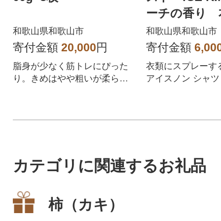
ーチの香り 
替えセット
和歌山県和歌山市
和歌山県和歌山市
寄付金額
20,000
円
寄付金額
6,00
脂身が少なく筋トレにぴった
衣類にスプレーす
り。きめはやや粗いが柔らか
アイスノン シャ
く、肉質が均一なモモ肉のス
最強の冷涼感!
テーキです。
カテゴリに関連するお礼品
柿（カキ）