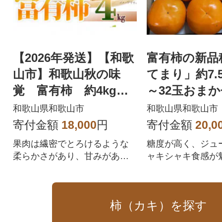
【2026年発送】【和歌
富有柿の新品
山市】和歌山秋の味
てまり」約7.5
覚 富有柿 約4kg
～32玉おまか
化粧箱入
歌山市】
和歌山県和歌山市
和歌山県和歌山市
寄付金額
18,000
円
寄付金額
20,0
果肉は繊密でとろけるような
糖度が高く、ジュ
柔らかさがあり、甘みがあり
ャキシャキ食感が
果汁が多いのが特徴です。
有柿の新品種【紀
を是非ご賞味くだ
柿（カキ）を探す