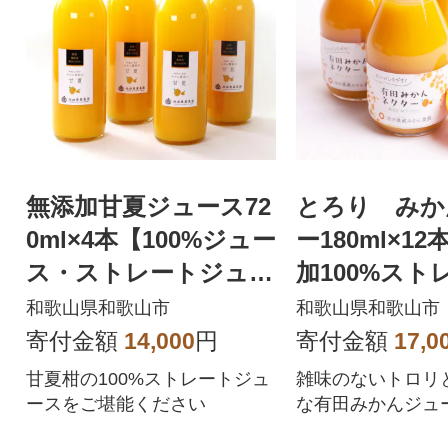
無添加甘夏ジュース72
とろり みか
0ml×4本【100%ジュー
ー180ml×1
ス・ストレートジュー
加100%スト
ス】【柑橘・果汁】
ュース】【有
和歌山県和歌山市
和歌山県和歌山市
ジュース】
寄付金額
14,000
円
寄付金額
17,0
甘夏柑の100%ストレートジュ
雑味のないトロリ
ースをご堪能ください
な有田みかんジュ