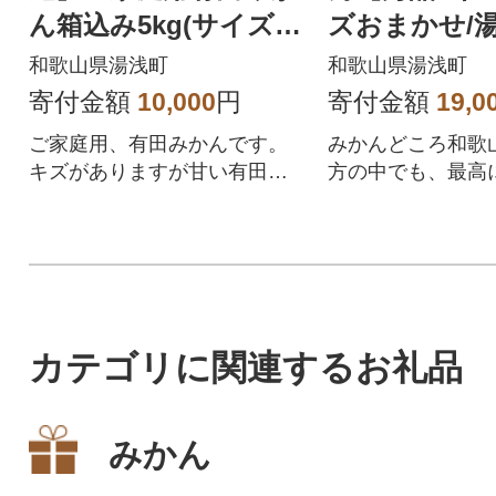
ん箱込み5kg(サイズお
ズおまかせ/
まかせ)
村地区産/産
和歌山県湯浅町
和歌山県湯浅町
寄付金額
10,000
円
寄付金額
19,0
ご家庭用、有田みかんです。
みかんどころ和歌
キズがありますが甘い有田み
方の中でも、最高
かんをこの機会にご賞味下さ
みかんが収穫され
い。
荷組合」の高級ブ
カテゴリに関連するお礼品
みかん