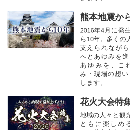
熊本地震から
2016年4月に
ら10年。多くの
支えられながら
へとあゆみを進
あゆみを、こ
み・現場の想い
します。
花火大会特集
地域の人々と観
ともに楽しめ