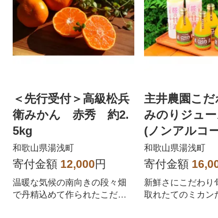
＜先行受付＞高級松兵
主井農園こだ
衛みかん 赤秀 約2.
みのりジュー
5kg
(ノンアルコ
ト〔180ml・5
和歌山県湯浅町
和歌山県湯浅町
本〕
寄付金額
12,000
円
寄付金額
16,0
温暖な気候の南向きの段々畑
新鮮さにこだわり
で丹精込めて作られたこだわ
取れたてのミカン
りの高級松兵衛みかんです。
した果汁100%ジ