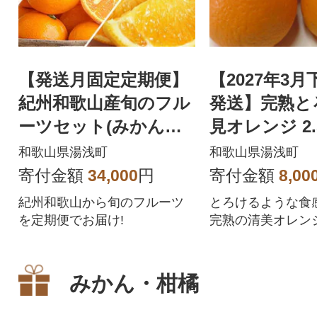
【発送月固定定期便】
【2027年3
紀州和歌山産旬のフル
発送】完熟と
ーツセット(みかん・
見オレンジ 2.
なつみ・バレンシア)
和歌山県湯浅町
和歌山県湯浅町
全3回
寄付金額
34,000
円
寄付金額
8,00
紀州和歌山から旬のフルーツ
とろけるような食
を定期便でお届け!
完熟の清美オレン
樹園からの収穫・
で、完熟度が違い
みかん・柑橘