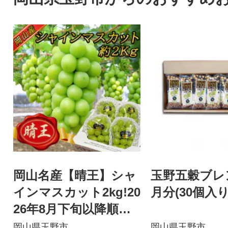
岡山名産【晴王】シャ
玉野五穀ブレ
インマスカット2kg!20
月分(30個入り
26年8月下旬以降順次
発送 ギフトにも!
岡山県玉野市
岡山県玉野市