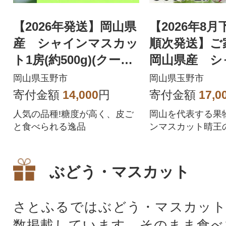
【2026年発送】岡山県
【2026年8
産 シャインマスカッ
順次発送】
ト1房(約500g)(クール
岡山県産 シ
便)
スカット 晴王
岡山県玉野市
岡山県玉野市
×2房
寄付金額
14,000
円
寄付金額
17,0
人気の品種!糖度が高く、皮ご
岡山を代表する果
と食べられる逸品
ンマスカット晴王
ぶどう・マスカット
さとふるではぶどう・マスカット
数掲載しています。そのまま食べ