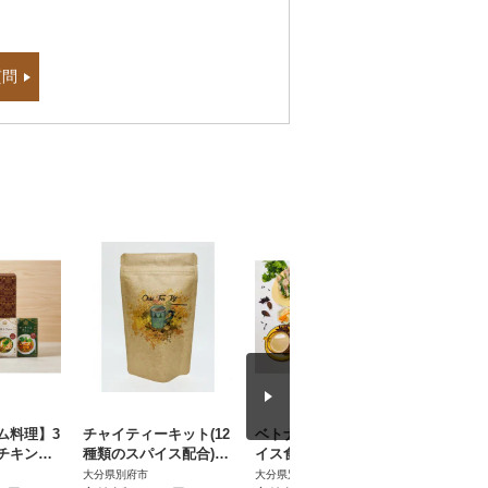
質問
ム料理】3
チャイティーキット(12
ベトナム料理店 スパ
ベトナム
チキンフ
種類のスパイス配合)×3
イス食堂クーポノスの
イス食堂
チキンフ
個(1個につきティーバ
ギフトカード 2000円
ギフトカー
大分県別府市
大分県別府市
大分県別府