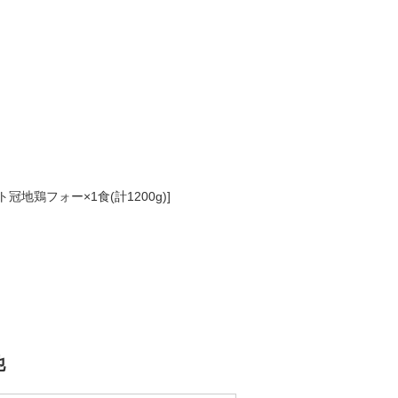
鶏フォー×1食(計1200g)]
他