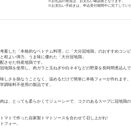
※お礼品の発送は、お支払い確認後となります。
※お支払い手続きは、申込受付期間中に完了してい
考案した「本格的なベトナム料理」に「大分冠地鶏」のおすすめコンビ
と程よい弾力、うま味に優れた「大分冠地鶏」
配させた特産地鶏です。
冠地鶏を使用し、肉ガラと玉ねぎや白ネギなどの野菜を長時間煮込んで
味しさを損なうことなく、温めるだけで簡単に本格フォーが作れます。
学調味料不使用の製品です。
肉は、とっても柔らかくてジューシーで、コクのあるスープに冠地鶏の
トマトで作った自家製トマトソースを合わせて召し上がれ!
トフォー。