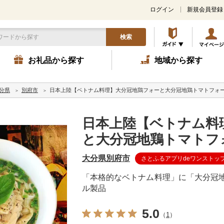
ログイン
新規会員登録
検索
お礼品から探す
地域から探す
分県
別府市
日本上陸【ベトナム料理】大分冠地鶏フォーと大分冠地鶏トマトフォー
日本上陸【ベトナム料
と大分冠地鶏トマトフ
大分県別府市
さとふるアプリdeワンストッ
「本格的なベトナム料理」に「大分冠地
ル製品
5.0
（
1
）