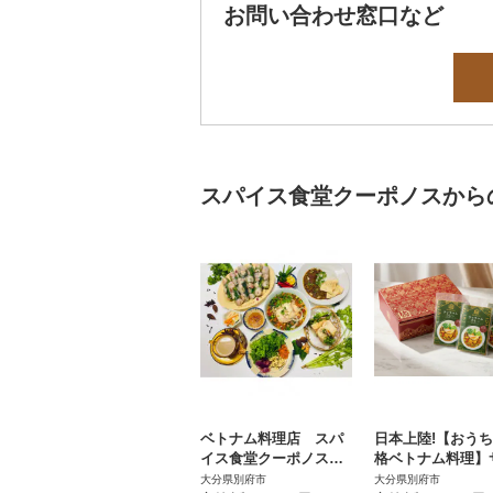
お問い合わせ窓口など
スパイス食堂クーポノスから
ベトナム料理店 スパ
日本上陸!【おう
イス食堂クーポノスの
格ベトナム料理】
ギフトカード 5000円
チャムチキンカレー
大分県別府市
大分県別府市