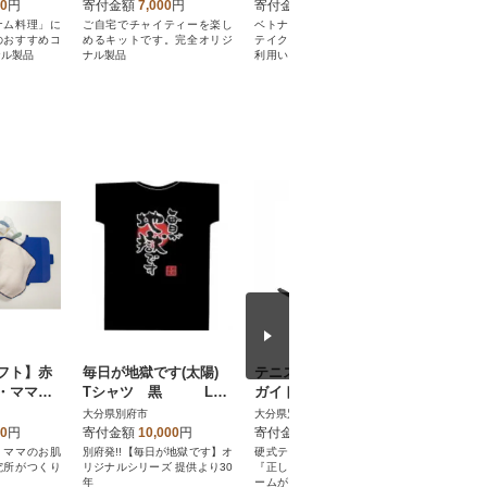
ャムチキ
ッグ式5パック入り)
分(1,000円分×2枚)
分(500円
00
円
寄付金額
7,000
円
寄付金額
7,000
円
寄付金額
分)
ナム料理」に
ご自宅でチャイティーを楽し
ベトナム料理店でのお食事・
ベトナム料
のおすすめコ
めるキットです。完全オリジ
テイクアウトやお買い物にご
テイクアウ
ナル製品
ナル製品
利用いただけるギフトカード
利用いただ
です。
です。
フト】赤
毎日が地獄です(太陽)
テニス練習器 テニス
【60g×
・ママの
Tシャツ 黒 LL
ガイド2
用入浴剤
uma タ
サイズ
湯の花エ
大分県別府市
大分県別府市
大分県別府
ット
00
円
寄付金額
10,000
円
寄付金額
132,000
円
寄付金額
・ママのお肌
別府発!!【毎日が地獄です】オ
硬式テニス用練習用具です。
別府温泉の
究所がつくり
リジナルシリーズ 提供より30
『正しい打点』『正しいフォ
縮!毎日の
年
ームが身に付く』素振りの練