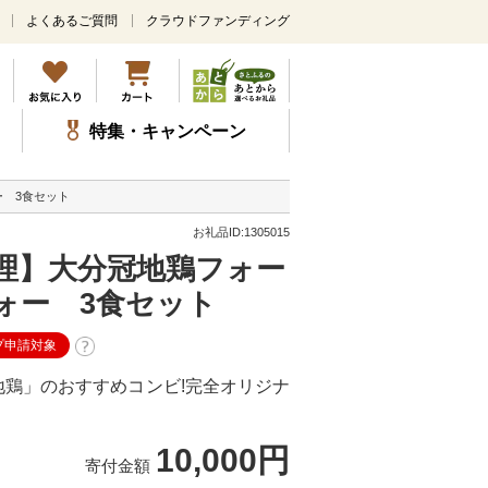
よくあるご質問
クラウドファンディング
メ
イ
ン
コ
ン
特集・キャンペーン
テ
ン
ツ
 3食セット
に
ス
お礼品ID:1305015
キ
理】大分冠地鶏フォー
ッ
プ
ォー 3食セット
プ申請対象
鶏」のおすすめコンビ!完全オリジナ
10,000円
寄付金額