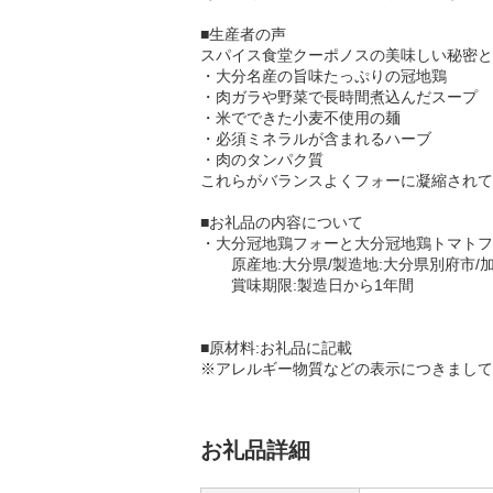
■生産者の声
スパイス食堂クーポノスの美味しい秘密と
・大分名産の旨味たっぷりの冠地鶏
・肉ガラや野菜で長時間煮込んだスープ
・米でできた小麦不使用の麺
・必須ミネラルが含まれるハーブ
・肉のタンパク質
これらがバランスよくフォーに凝縮されて
■お礼品の内容について
・大分冠地鶏フォーと大分冠地鶏トマトフォー
原産地:大分県/製造地:大分県別府市/加
賞味期限:製造日から1年間
■原材料:お礼品に記載
※アレルギー物質などの表示につきまして
お礼品詳細