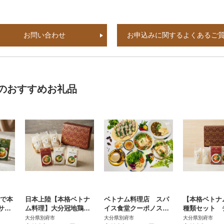
お問い合わせ
お申込みに関するよくあるご
のおすすめお礼品
ちで本
日本上陸【本格ベトナ
ベトナム料理店 スパ
【本格ベトナ
サッ
ム料理】大分冠地鶏を
イス食堂クーポノスの
種類セット 
(3
使用したチキンフォー
ギフトカード 3000円
ォー・トマト
大分県別府市
大分県別府市
大分県別府市