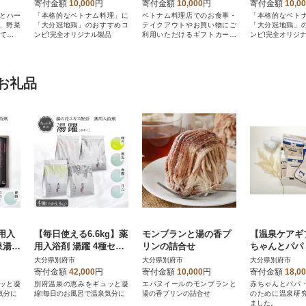
とトマトチキンフォー
分(1,000円分×3枚)
ォー・サッチ
寄付金額
10,000
円
寄付金額
10,000
円
寄付金額
10,0
(3食セット)
ンカレー(3食
スとハー
「本格的なベトナム料理」に
ベトナム料理店でのお食事・
「本格的なベト
、野菜
「大分冠地鶏」のおすすめコ
テイクアウトやお買い物にご
「大分冠地鶏」
けて煮込
ンビ!完全オリジナル製品
利用いただけるギフトカード
ンビ!完全オリジ
です。
お礼品
用入
【毎日使える6.6kg】薬
モンブランと湯の香プ
【温泉ケアギ
泉湯の
用入浴剤 湯躍 4種セッ
リンの詰合せ
ちゃんとパパ
0g×
ト 別府温泉湯の花エキ
ためのminik
大分県別府市
大分県別府市
大分県別府市
ス配合
オルギフトセ
寄付金額
42,000
円
寄付金額
10,000
円
寄付金額
18,0
ッと凝
別府温泉の恵みをギュッと凝
エパヌイールのモンブランと
赤ちゃんとパパ
気分に
縮!毎日のお風呂で温泉気分に
湯の香プリンの詰合せ
のために温泉研
ました。