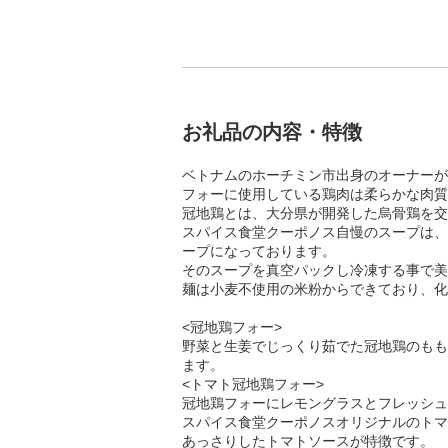
お礼品の内容・特徴
ベトナムのホーチミン市出身のオーナーが
フォーに使用している鶏肉は柔らかな肉質
冠地鶏とは、大分県が開発した烏骨鶏を交
スパイス食堂クーポノス自慢のスープは、
ープになっております。
そのスープを真空パックし冷凍する事で美
麺は小麦不使用の米粉からできており、化
<冠地鶏フォー>
野菜と生姜でじっくり茹でた冠地鶏のもも
ます。
<トマト冠地鶏フォー>
冠地鶏フォーにレモングラスとフレッシュ
スパイス食堂クーポノスオリジナルのトマ
あっさりしたトマトソースが特徴です。