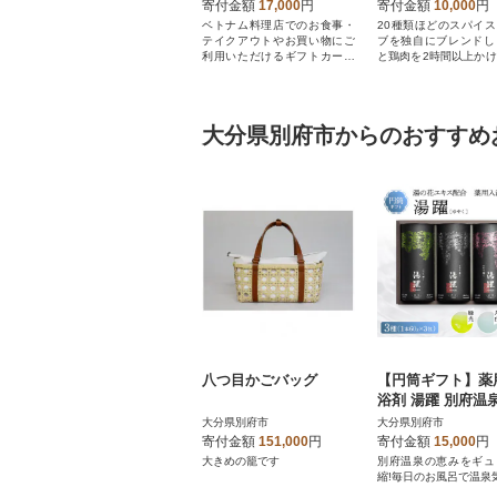
分(1,000円分×5枚)
食セット)
寄付金額
17,000
円
寄付金額
10,000
円
ベトナム料理店でのお食事・
20種類ほどのスパイ
テイクアウトやお買い物にご
ブを独自にブレンドし
利用いただけるギフトカード
と鶏肉を2時間以上か
です。
んで作る秘伝カレー
大分県別府市からのおすすめ
八つ目かごバッグ
【円筒ギフト】薬
浴剤 湯躍 別府温
花エキス配合(1本6
大分県別府市
大分県別府市
3包入り)
寄付金額
151,000
円
寄付金額
15,000
円
大きめの籠です
別府温泉の恵みをギュ
縮!毎日のお風呂で温泉