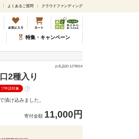
よくあるご質問
クラウドファンディング
メ
イ
ン
コ
ン
特集・キャンペーン
テ
ン
ツ
に
ス
お礼品ID:1278014
キ
口2種入り
ッ
プ
ップ申請対象
で漬け込みました。
11,000円
寄付金額