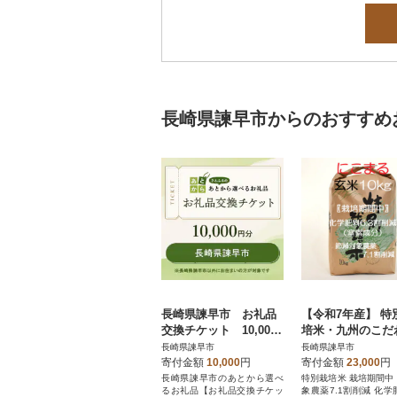
長崎県諫早市からのおすすめ
長崎県諫早市 お礼品
【令和7年産】 特
交換チケット 10,000
培米・九州のこだ
円分
米「にこまる」玄米
長崎県諫早市
長崎県諫早市
g
寄付金額
10,000
円
寄付金額
23,000
円
長崎県諫早市のあとから選べ
特別栽培米 栽培期間中
るお礼品【お礼品交換チケッ
象農薬7.1割削減 化学