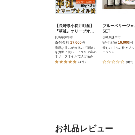
【長崎県小長井町産】
ブルーベリージャ
『華漣』オリーブオイ
SET
ル漬 3瓶
長崎県諫早市
長崎県諫早市
寄付金額
17,000
円
寄付金額
16,000
円
濃厚な甘みが特徴の『華漣』
優しい甘さの粒々ブル
を贅沢に使い、イタリア産の
ージャム
オリーブオイルで漬け込みま
した。
（4件）
（0件）
お礼品レビュー