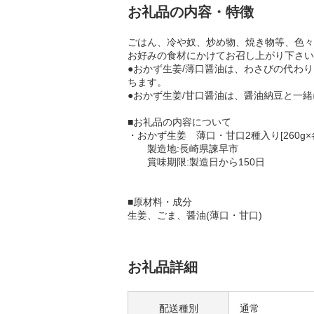
お礼品の内容・特徴
ごはん、冷や奴、炒め物、焼き物等、色々
お好みの食材にかけてお召し上がり下さい
●おかず生姜/薄口醤油は、わさびの代わ
ちます。
●おかず生姜/甘口醤油は、醤油納豆と一
■お礼品の内容について
・おかず生姜 薄口・甘口2種入り[260g×
製造地:長崎県諫早市
賞味期限:製造日から150日
■原材料・成分
生姜、ごま、醤油(薄口・甘口)
お礼品詳細
配送種別
通常