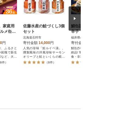
。家庭用
佐藤水産の鮭づくし3個
鯖缶詰12缶 A(醤油・唐
国内初コ
グルメ缶詰
セット
辛子・生姜・味噌煮・
会社「日
36缶セッ
水煮)こだわりも身もギ
コンビー
北海道石狩市
福井県小浜市
山形県寒河
ュッと詰め込んだ贅沢
00
円
寄付金額
14,000
円
寄付金額
27,000
円
寄付金額
さば缶
方、ふるさと
人気の珍味「鮭ルイベ漬」、
鯖缶(5種詰め合わせ) 煮汁まで
山形県寒河
や就職で新生
燻製風味の洋風珍味サーモン
絶品! 常温で長期保存可・保存
ら直接発送
様など、大切
オリーブと鮭といくらの糀漬
食・非常食・備蓄にも!
贈るコンビ
ために、もち
け石狩味の3種セット
期保存 備蓄
8件）
（8件）
（38件）
めにもお役に
ゲン不使用の