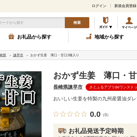
ログイン
新規会員登録
検索
お礼品から探す
地域から探す
崎県
諫早市
おかず生姜 薄口・甘口2種入り
おかず生姜 薄口・甘
長崎県諫早市
さとふるアプリdeワンスト
おいしい生姜を特製の九州産醤油ダレ
0.0
（0）
お礼品発送予定時期