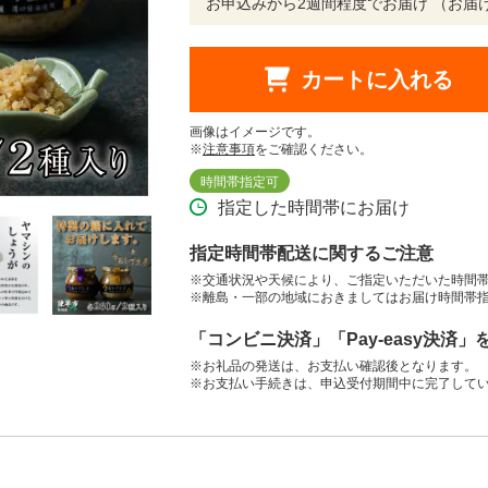
お申込みから2週間程度でお届け （お届
カートに入れる
画像はイメージです。
※
注意事項
をご確認ください。
時間帯指定可
指定した時間帯にお届け
指定時間帯配送に関するご注意
※交通状況や天候により、ご指定いただいた時間
※離島・一部の地域におきましてはお届け時間帯
「コンビニ決済」「Pay-easy決済
※お礼品の発送は、お支払い確認後となります。
※お支払い手続きは、申込受付期間中に完了して