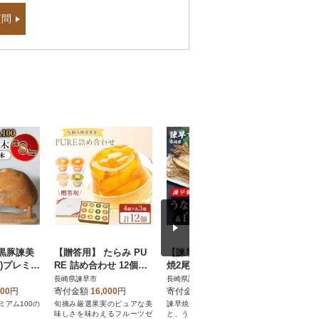
質問
黒豚諫美
【贈答用】 たらみ PU
【諫早淡水】 うなぎ蒲
押麦(長崎御
)プレミア
RE 詰め合わせ 12個セ
焼2尾&白焼き2尾セッ
袋
生ハム 1
ット
ト
長崎県諫早市
長崎県諫早市
長崎県諫早
000
円
寄付金額
16,000
円
寄付金額
26,000
円
寄付金額
ミアム100の
旬摘み厳選果実のピュアな美
諫早焼きで仕上げた「蒲焼」
押麦は甘味
味しさを味わえるフルーツゼ
と、うなぎ好きにはたまらな
した触感