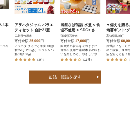
ム4本
アヲハタジャム バラエ
国産さば缶詰 水煮 < 食
▼備えを贈る
ティセット 合計21瓶
塩不使用 > SDGs さば
備蓄ギフト:
アヲハタ55 12瓶 まる
水煮 鯖 サバ ラベルレ
バラエティー
広島県竹原市
宮城県石巻市
高知県黒潮町
ごと果実 9瓶
ス 石巻市 防災減災
ト [1301]
寄付金額
25,000
円
寄付金額
17,000
円
寄付金額
60,0
ーベリ
アヲハタ まるごと果実 9瓶(1
国産鯖の旨みをそのままに。
お世話になった
瓶250g~255g)と 55ジャム 12
食塩不使用で素材本来の味わ
のご親族、進学
瓶(1瓶150g)
いを楽しめる、やさしい水煮
活を迎えるお子
です。見た目はシンプル、中
な人のもしもの
（3件）
（15件）
（
身はいつもと変わらぬおいし
ろんご自身のた
さそのまま。素材の旨みを生
立てる8大アレル
かした、シンプルなさば水煮
缶詰セット。
缶(食塩不使用)。紙ラベルを省
缶詰・瓶詰を探す
いた「ラベルレス缶詰」で
す。