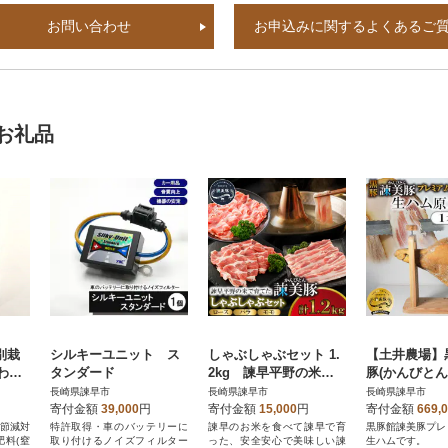
お問い合わせ
お申込みに関するよくあるご
お礼品
別栽
シルキーユニット ス
しゃぶしゃぶセット 1.
【土井農場】
わり
タンダード
2kg 諫早平野の米で
豚(かんびとん
10k
育てた諫美豚(かんびと
ム100 原木
長崎県諫早市
長崎県諫早市
長崎県諫早市
ん)【土井農場】
本(約8kg)
寄付金額
39,000
円
寄付金額
15,000
円
寄付金額
669,
 節減対
特許取得・車のバッテリーに
諫早のお米を食べて諫早で育
黒豚館諫美豚プレ
肥料(窒
取り付けるノイズフィルター
った、安全安心で美味しい諫
生ハムです。