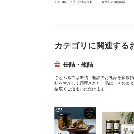
ト10,000円分】が付与されま
素成分)6.3割削減
す。付与されたお礼品交換チ
ケットは長崎県諫早市が指定
するお礼品と交換が可能で
す。
カテゴリに関連する
缶詰・瓶詰
さとふるでは缶詰・瓶詰のお礼品を多数掲
味を生かして調理された一品は、そのまま
幅広くご活用いただけます。