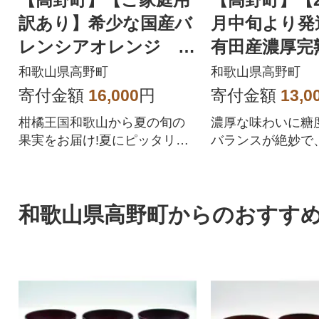
訳あり】希少な国産バ
月中旬より発
レンシアオレンジ 7k
有田産濃厚完
g
かん 5kg
和歌山県高野町
和歌山県高野町
寄付金額
16,000
円
寄付金額
13,0
柑橘王国和歌山から夏の旬の
濃厚な味わいに糖
果実をお届け!夏にピッタリの
バランスが絶妙で
爽やかな香りとジューシー感
クがつまっていま
がたまらない逸品!
和歌山県高野町からのおすす