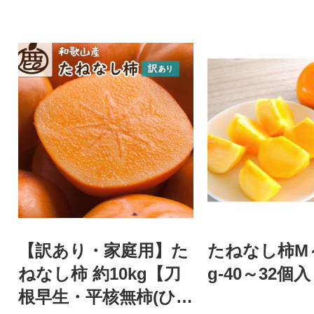
【訳あり・家庭用】た
たねなし柿M～2
ねなし柿 約10kg【刀
g-40～32個
根早生・平核無柿(ひら