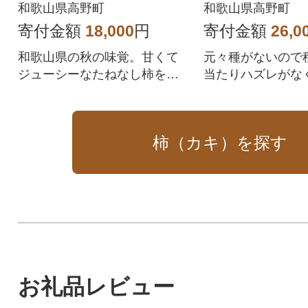
たねなしかき)】
和歌山県高野町
和歌山県高野町
寄付金額
18,000
円
寄付金額
26,0
和歌山県の秋の味覚。甘くて
元々種がないので
ジューシーなたねなし柿をお
当たりハズレがな
届けいたします。
甘くて柔らかく食
味しい柿。
柿（カキ）を探す
お礼品レビュー