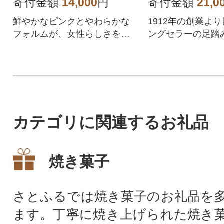
麺1玉付)
寄付金額
14,000
円
寄付金額
21,0
鮮やかなピンクとやわらかな
1912年の創業よ
フォルムが、女性らしさを引
ングセラーの足踏
き立てるミニ財布です。
カテゴリに関連するお礼品
焼き菓子
さとふるでは焼き菓子のお礼品を
ます。丁寧に焼き上げられた焼き