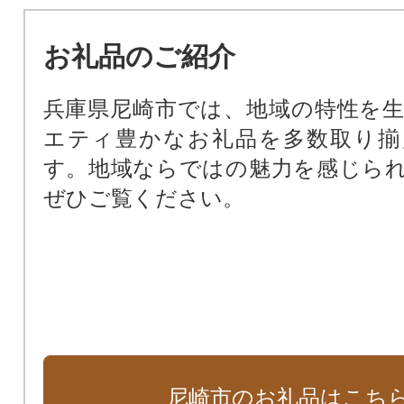
暴力団ゼロの街のために（暴力団排
公共施設を整備するために（公共
お礼品のご紹介
基金）
尼崎の文化振興のため（文化振興基
兵庫県尼崎市では、地域の特性を
尼崎の歴史文化を次世代に受け継
エティ豊かなお礼品を多数取り揃
化財保存活用基金）
す。地域ならではの魅力を感じら
阪神タイガースファーム施設周辺
ぜひご覧ください。
田南公園周辺地域活性化基金）
支援が必要な子どもたちのために
ート基金）
尼崎市のお礼品はこち