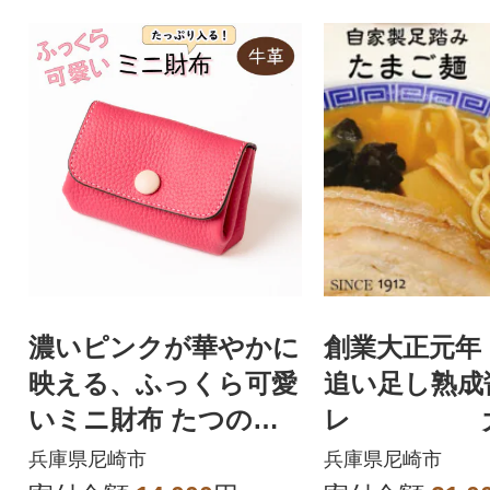
濃いピンクが華やかに
創業大正元年 
映える、ふっくら可愛
追い足し熟成
いミニ財布 たつの市
レ 大
産牛革使用 HEDGE
中華そば(5人
兵庫県尼崎市
兵庫県尼崎市