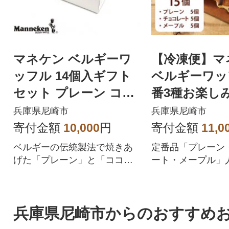
マネケン ベルギーワ
【冷凍便】マ
ッフル 14個入ギフト
ベルギーワッ
セット プレーン ココ
番3種お楽し
ア(TP14-PCG)
5個入り(TFRB
兵庫県尼崎市
兵庫県尼崎市
5)
寄付金額
10,000
円
寄付金額
11,0
ベルギーの伝統製法で焼きあ
定番品「プレーン
げた「プレーン」と「ココ
ート・メープル」
ア」が入ったギフトセットで
味をお楽しみいた
す。
トです。
兵庫県尼崎市からのおすすめ