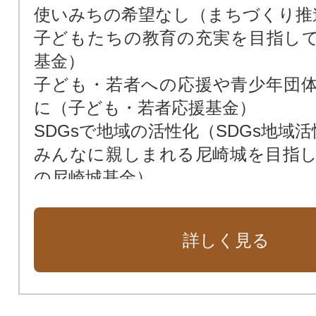
使いみちの希望なし（まちづくり推
子どもたちの教育の充実を目指し
基金）
子ども・若者への応援や青少年団
に（子ども・若者応援基金）
SDGsで地域の活性化（SDGs地域
みんなに親しまれる尼崎城を目指
の尼崎城基金）
次世代によりよい環境を残すため（
花や緑あふれる街に（緑化基金）
詳しく見る
市民福祉の向上のために（市民福祉
動物愛護のために（動物愛護基金）
新しい本庁舎を建設（新本庁舎建設