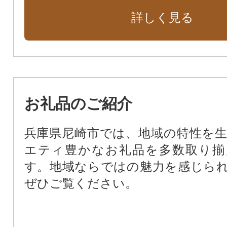
花や緑あふれる街に（緑化基金）
詳しく見る
市民福祉の向上のために（市民福祉
動物愛護のために（動物愛護基金）
新しい本庁舎を建設（新本庁舎建設
暴力団ゼロの街のために（暴力団排
公共施設を整備するために（公共
お礼品のご紹介
基金）
尼崎の文化振興のため（文化振興基
兵庫県尼崎市では、地域の特性を
尼崎の歴史文化を次世代に受け継
エティ豊かなお礼品を多数取り揃
化財保存活用基金）
す。地域ならではの魅力を感じら
阪神タイガースファーム施設周辺
ぜひご覧ください。
田南公園周辺地域活性化基金）
支援が必要な子どもたちのために
ート基金）