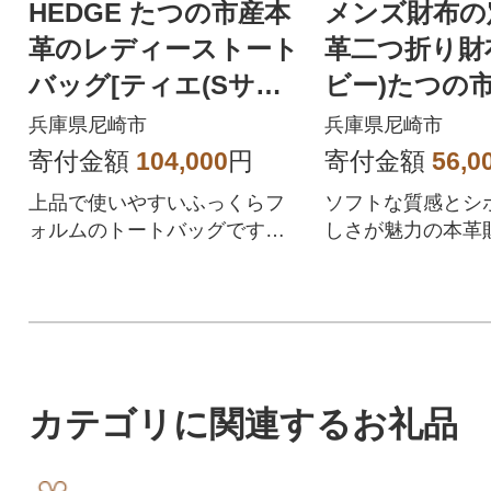
HEDGE たつの市産本
メンズ財布の
革のレディーストート
革二つ折り財
バッグ[ティエ(Sサイ
ビー)たつの
ズ)]シュリンクエンボ
シュリンク型
兵庫県尼崎市
兵庫県尼崎市
スレザー
イルレザー
寄付金額
104,000
円
寄付金額
56,0
上品で使いやすいふっくらフ
ソフトな質感とシ
ォルムのトートバッグです。
しさが魅力の本革
兵庫県たつの市の牛革を使用
奥深いピーコック
した上質な仕上がりです
コンビは高級感抜群
カテゴリに関連するお礼品