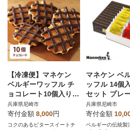
【冷凍便】マネケン
マネケン ベ
ベルギーワッフル チ
ッフル 14個
ョコレート10個入り(T
セット プレー
FRB-Ch10)
ア(TP14-PCG
兵庫県尼崎市
兵庫県尼崎市
寄付金額
8,000
円
寄付金額
10,0
コクのあるビタースイートチ
ベルギーの伝統製