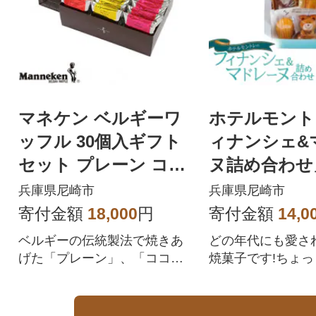
マネケン ベルギーワ
ホテルモント
ッフル 30個入ギフト
ィナンシェ&
セット プレーン ココ
ヌ詰め合わせ
ア いちご(TP30-PCIG)
り)3箱セット
兵庫県尼崎市
兵庫県尼崎市
き
寄付金額
18,000
円
寄付金額
14,0
ベルギーの伝統製法で焼きあ
どの年代にも愛さ
げた「プレーン」、「ココ
焼菓子です!ちょ
ア」、「いちご」が入ったギ
産におススメです
フトセットです。