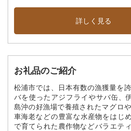
育民泊応援事業（まつうら「しご
業）
詳しく見る
松浦高校支援プロジェクト（まつ
きらり事業）
子育て世帯に安心医療費助成（ま
と」きらり事業）
ＭＡＴＳＵＵＲＡ木育推進事業（
お礼品のご紹介
と」きらり事業）
まちづくり運営協議会推進事業（
松浦市では、日本有数の漁獲量を
ち」きらり事業）
バを使ったアジフライやサバ缶、
市民の足である松浦鉄道の支援事
島沖の好漁場で養殖されたマグロ
「まち」きらり事業）
車海老などの豊富な水産物をはじ
鷹島海底遺跡の調査研究・保存・
で育てられた農作物などバラエテ
つうら「まち」きらり事業）