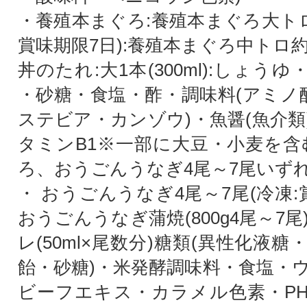
・養殖本まぐろ:養殖本まぐろ大トロ約
賞味期限7日):養殖本まぐろ中トロ約
丼のたれ:大1本(300ml):しょう
・砂糖・食塩・酢・調味料(アミノ酸
ステビア・カンゾウ)・魚醤(魚介類
タミンB1※一部に大豆・小麦を含
ろ、おうごんうなぎ4尾～7尾いず
・ おうごんうなぎ4尾～7尾(冷凍:賞
おうごんうなぎ蒲焼(800g4尾～7
レ(50ml×尾数分)糖類(異性化液
飴・砂糖)・米発酵調味料・食塩・
ビーフエキス・カラメル色素・P