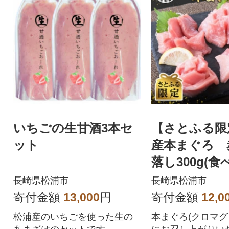
いちごの生甘酒3本セ
【さとふる限
ット
産本まぐろ 
落し300g(
イズ100g×3)
長崎県松浦市
長崎県松浦市
寄付金額
13,000
円
寄付金額
12,0
松浦産のいちごを使った生の
本まぐろ(クロマグ