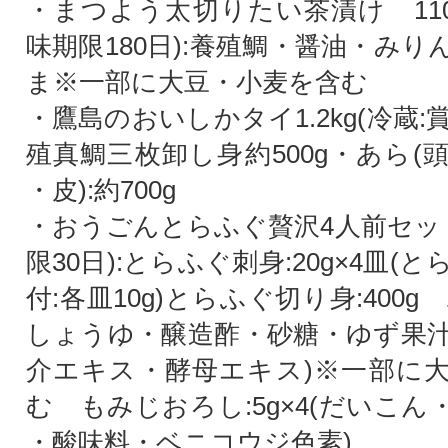
・まつよう太切りたい茶漬け 110g
味期限180日):養殖鯛・醤油・み
ま※一部に大豆・小麦を含む
・鷹島のおいしかタイ1.2kg(冷蔵:賞
殖真鯛三枚卸し身約500g・あら(
・皮):約700g
・おうごんとらふぐ贅沢4人前セット
限30日):とらふぐ刺身:20g×4皿(
付:各皿10g)とらふぐ切り身:400g ポ
しょうゆ・醸造酢・砂糖・ゆず果
介エキス・酵母エキス)※一部に
む もみじおろし:5g×4(だいこ
・酸味料・ベニコウジ色素)