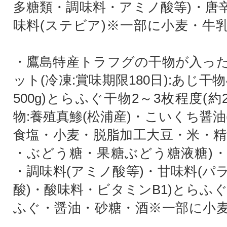
多糖類・調味料・アミノ酸等)・唐
味料(ステビア)※一部に小麦・牛
・鷹島特産トラフグの干物が入っ
ット(冷凍:賞味期限180日):あじ干物
500g)とらふぐ干物2～3枚程度(約2
物:養殖真鯵(松浦産)・こいくち醤
食塩・小麦・脱脂加工大豆・米・精
・ぶどう糖・果糖ぶどう糖液糖)
・調味料(アミノ酸等)・甘味料(パ
酸)・酸味料・ビタミンB1)とらふ
ふぐ・醤油・砂糖・酒※一部に小