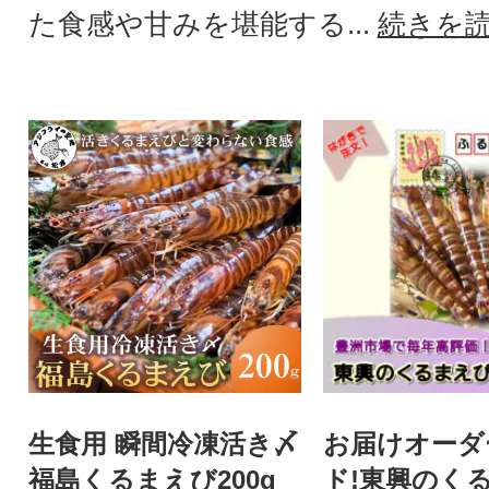
た食感や甘みを堪能する...
続きを
生食用 瞬間冷凍活き〆
お届けオーダ
福島くるまえび200g
ド!東興のく