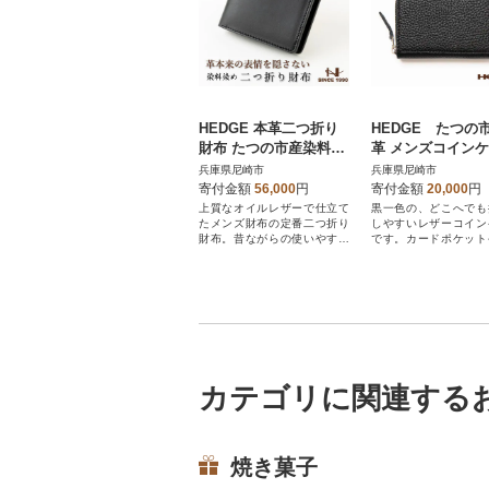
HEDGE 本革二つ折り
HEDGE たつの
財布 たつの市産染料染
革 メンズコイン
めオイルレザー[ブラッ
(ブラック)カード
兵庫県尼崎市
兵庫県尼崎市
ク] メンズ財布
ト付き シュリン
寄付金額
56,000
円
寄付金額
20,000
円
しレザー
上質なオイルレザーで仕立て
黒一色の、どこへでも
たメンズ財布の定番二つ折り
しやすいレザーコイン
財布。昔ながらの使いやすさ
です。カードポケット
は現代でも健在です。
など、機能性も充実!
カテゴリに関連する
焼き菓子