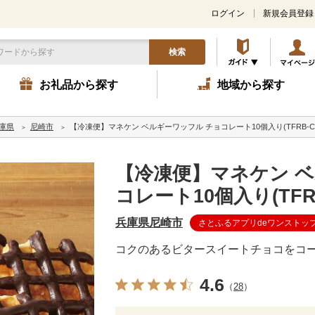
ログイン
新規会員登録
検索
お礼品から探す
地域から探す
庫県
尼崎市
【冷凍便】マネケン ベルギーワッフル チョコレート10個入り(TFRB-Ch
【冷凍便】マネケン ベ
コレート10個入り(TFRB
兵庫県尼崎市
さとふるアプリdeワンストッ
コクのあるビタースイートチョコをコ
4.6
（
28
）