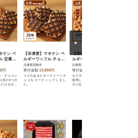
ネケン ベ
【冷凍便】マネケン ベ
【冷凍便】マネケン ベ
マネケン
 定番3
ルギーワッフル チョコ
ルギーワッフル メープ
フル 1
ット15個
レート20個入り(TFRB-
ル20個入り(TFRB-M20)
ト プレー
兵庫県尼崎市
兵庫県尼崎市
兵庫県尼崎
hM15)
Ch20)
14-PCG)
00
円
寄付金額
15,000
円
寄付金額
14,000
円
寄付金額
ン・チョコレ
コクのあるビタースイートチ
カナダ産メープルシロップを
ベルギーの
人気の3つの
ョコをコーティングしまし
使用し、香り豊かで上品な甘
げた「プ
ただけるセッ
た。
さに仕上げました。
ア」が入っ
す。