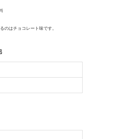
料
るのはチョコレート味です。
他