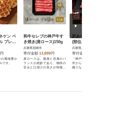
ネケン ベ
和牛セレブの神戸牛す
訳あり 神戸牛 焼肉用
セゾン
ル プレー
き焼き(肩ロース)150g
(部位おまかせ) 計800g
日本の名
RB-P10)
AGY1-2
イス 【A
兵庫県尼崎市
兵庫県尼崎市
兵庫県尼崎
円
寄付金額
13,000
円
寄付金額
21,000
円
寄付金額
ーの風味豊か
肩ロースは、脂身と赤身のバ
「神戸牛(神戸ビーフ)」を尼崎
日本の名産
ルです。
ランスが絶妙であり、独特の
市からお届け。甘みと香りが
つの美味し
甘みと口溶けの良さが特徴で
織りなす至福のハーモニーを
した
す。
ふるさと納税で。