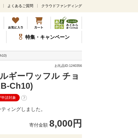
よくあるご質問
クラウドファンディング
メ
イ
ン
コ
ン
特集・キャンペーン
テ
ン
ツ
10)
に
ス
お礼品ID:1240356
キ
ルギーワッフル チョ
ッ
プ
-Ch10)
プ申請対象
ーティングしました。
8,000円
寄付金額