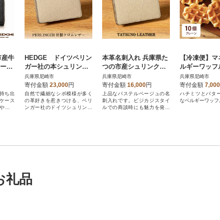
市産牛
HEDGE ドイツペリン
本革名刺入れ 兵庫県た
【冷凍便】マ
ケース
ガー社の本シュリンク
つの市産シュリンク型
ルギーワッフ
ポケッ
牛革を使用した名刺入
押し牛革を使用 HEDG
ン10個入り(TF
兵庫県尼崎市
兵庫県尼崎市
兵庫県尼崎市
ク型押
れ(グレージュ)
E
寄付金額
23,000
円
寄付金額
16,000
円
寄付金額
7,000
持ち出
自然で繊細なシボ模様が多く
上品なパステルベージュの名
ハチミツとバタ
ケース
の革好きを惹きつける、ペリ
刺入れです。ビジカジスタイ
なベルギーワッフ
や中袋
ンガー社のドイツシュリンク
ルでの商談時にも魅力を発揮
を使用した名刺入れです
します!
お礼品