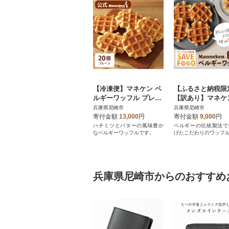
【冷凍便】マネケン ベ
【ふるさと納税限
ルギーワッフル プレー
【訳あり】マネケ
ン20個入り(TFRB-P20)
格外プレーンワッ
兵庫県尼崎市
兵庫県尼崎市
冷凍20個入り (TFRK-P
寄付金額
13,000
円
寄付金額
9,000
円
20)
ハチミツとバターの風味豊か
ベルギーの伝統製法で
なベルギーワッフルです。
げたこだわりのワッフ
兵庫県尼崎市からのおすすめ