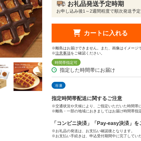
お礼品発送予定時期
お申し込み後1～2週間程度で順次発送予定
カートに入れる
※離島はお届けできません。また、画像はイメージ
※
注意事項
をご確認ください。
時間帯指定可
指定した時間帯にお届け
冷凍
指定時間帯配送に関するご注意
※交通状況や天候により、ご指定いただいた時間帯
※離島・一部の地域におきましてはお届け時間帯指
「コンビニ決済」「Pay-easy決済」
※お礼品の発送は、お支払い確認後となります。
※お支払い手続きは、申込受付期間中に完了してい