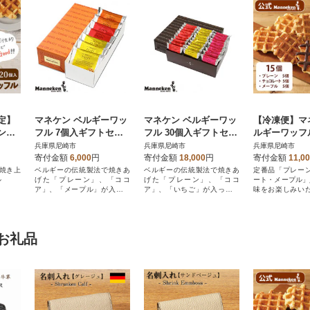
定】
マネケン ベルギーワッ
マネケン ベルギーワッ
【冷凍便】マ
ン規
フル 7個入ギフトセッ
フル 30個入ギフトセッ
ルギーワッフル
フル
ト プレーン ココア メ
ト プレーン ココア い
種お楽しみセ
兵庫県尼崎市
兵庫県尼崎市
兵庫県尼崎市
ープル(TP7-PCMG)
ちご(TP30-PCIG)
入り(TFRB-PC
寄付金額
6,000
円
寄付金額
18,000
円
寄付金額
11,0
焼き上
ベルギーの伝統製法で焼きあ
ベルギーの伝統製法で焼きあ
定番品「プレー
ル
げた「プレーン」、「ココ
げた「プレーン」、「ココ
ート・メープル」
ア」、「メープル」が入った
ア」、「いちご」が入ったギ
味をお楽しみい
ギフトセットです。
フトセットです。
トです。
お礼品