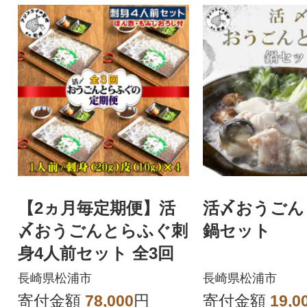
【2ヵ月毎定期便】活
活〆おうごん
〆おうごんとらふぐ刺
鍋セット
身4人前セット 全3回
長崎県松浦市
長崎県松浦市
寄付金額
78,000
円
寄付金額
19,0