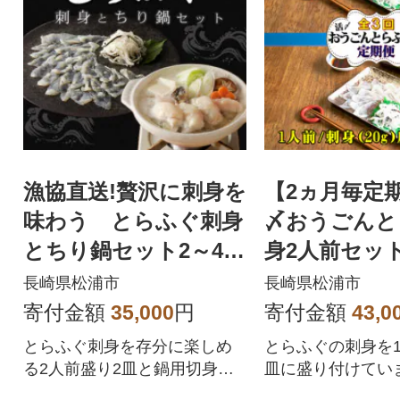
漁協直送!贅沢に刺身を
【2ヵ月毎定
味わう とらふぐ刺身
〆おうごんと
とちり鍋セット2～4人
身2人前セット
前
長崎県松浦市
長崎県松浦市
寄付金額
35,000
円
寄付金額
43,0
とらふぐ刺身を存分に楽しめ
とらふぐの刺身を
る2人前盛り2皿と鍋用切身の
皿に盛り付けてい
セットです。