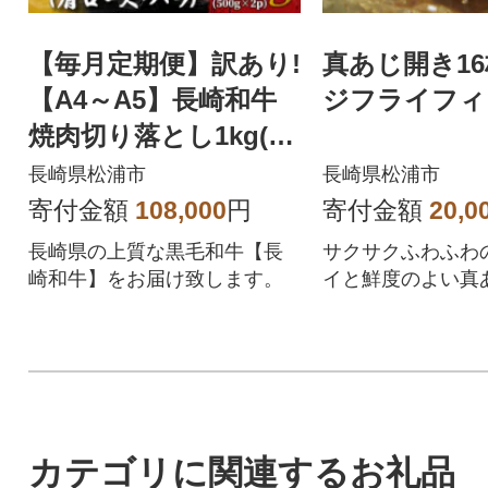
【毎月定期便】訳あり!
真あじ開き1
【A4～A5】長崎和牛
ジフライフィ
焼肉切り落とし1kg(50
0g×2P)(松浦市)全6回
長崎県松浦市
長崎県松浦市
寄付金額
108,000
円
寄付金額
20,0
長崎県の上質な黒毛和牛【長
サクサクふわふわ
崎和牛】をお届け致します。
イと鮮度のよい真
カテゴリに関連するお礼品