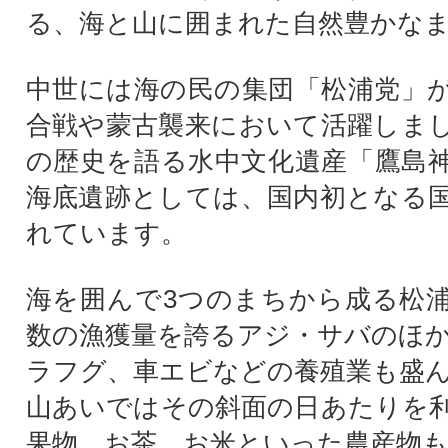
る、海と山に囲まれた自然豊かな
中世には海の民の集団「松浦党」
合戦や蒙古襲来において活躍しま
の歴史を語る水中文化遺産「鷹島
海底遺跡としては、国内初となる
れています。
海を囲んで3つのまちから成る松
数の漁獲量を誇るアジ・サバのほ
ラフグ、車エビなどの養殖業も盛
山あいではその斜面の日あたりを
果物、お茶、お米といった農産物