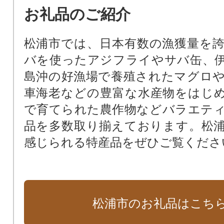
ＭＡＴＳＵＵＲＡ木育推進事業（
お礼品のご紹介
と」きらり事業）
まちづくり運営協議会推進事業（
松浦市では、日本有数の漁獲量を
ち」きらり事業）
バを使ったアジフライやサバ缶、
市民の足である松浦鉄道の支援事
島沖の好漁場で養殖されたマグロ
「まち」きらり事業）
車海老などの豊富な水産物をはじ
鷹島海底遺跡の調査研究・保存・
で育てられた農作物などバラエテ
つうら「まち」きらり事業）
品を多数取り揃えております。松
指定なし（市長におまかせ）
感じられる特産品をぜひご覧くださ
松浦市のお礼品はこち