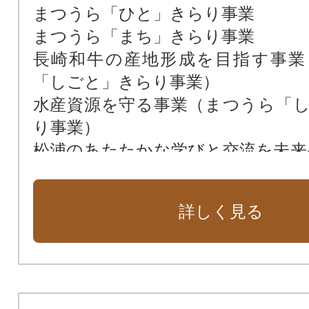
まつうら「ひと」きらり事業
まつうら「まち」きらり事業
長崎和牛の産地形成を目指す事業
「しごと」きらり事業）
水産資源を守る事業（まつうら「
り事業）
松浦のあたたかな学びと交流を未来
育民泊応援事業（まつうら「しご
業）
詳しく見る
松浦高校支援プロジェクト（まつ
きらり事業）
子育て世帯に安心医療費助成（ま
と」きらり事業）