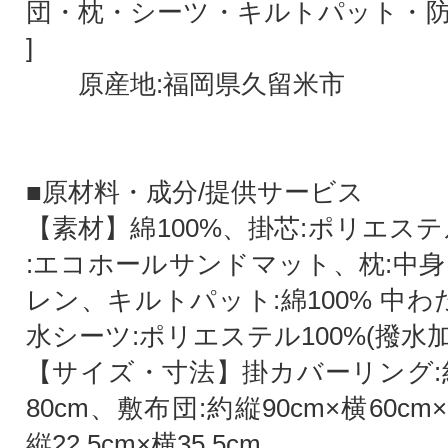
団・枕・シーツ・キルトパット・防水
]
原産地:福岡県久留米市
■原材料・成分/提供サービス
【素材】綿100%、掛芯:ポリエステ
:エコホールサンドマット、枕:中身
レン、キルトパット:綿100% 中わた
水シーツ:ポリエステル100%(撥水加
【サイズ・寸法】掛カバーリング:約
80cm、敷布団:約縦90cm×横60cm
縦22.5cm×横35.5cm、