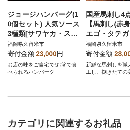
ジョージハンバーグ(1
国産馬刺し4
0個セット) 人気ソース
【馬刺し(赤身
3種類[サワヤカ・スタ
エゴ・タテガ
ミナ・ヤキニク]付
ネ】タレ付き
福岡県久留米市
福岡県久留米市
ち】(福岡県産
寄付金額
23,000
円
寄付金額
28,0
お店の味をご自宅で!お箸で食
新鮮な馬刺しを職
べられるハンバーグ
工し、捌きたての
お届けします。
カテゴリに関連するお礼品