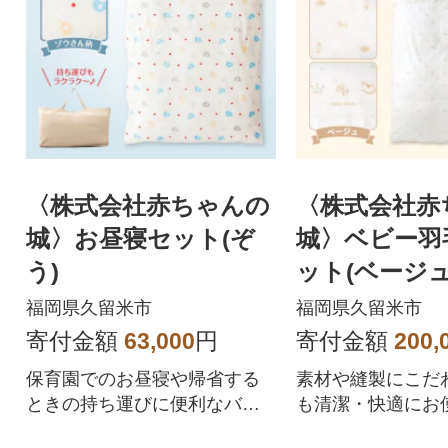
〈株式会社赤ちゃんの
〈株式会社赤
城〉お昼寝セット(ぞ
城〉ベビー羽
う)
ット(ベージュ
福岡県久留米市
福岡県久留米市
寄付金額
63,000
円
寄付金額
200,
保育園でのお昼寝や帰省する
素材や縫製にこだ
ときの持ち運びに便利なバッ
も清潔・快適にお
グ付きのミニ布団です。
ける日本製のお布