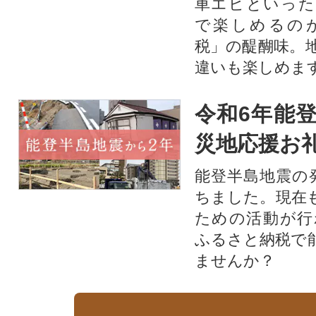
車エビといった
で楽しめるの
税」の醍醐味。
違いも楽しめま
令和6年能登
災地応援お
能登半島地震の
ちました。現在
ための活動が行
ふるさと納税で
ませんか？