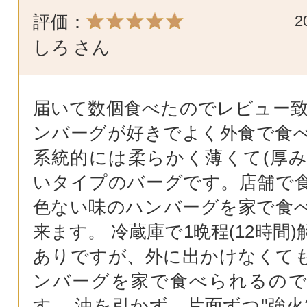
評価：
2
しろ
さん
届いて数個食べたのでレビュー致
ンバーグが好きでよく外食で食
系統的には柔らかく薄くて(厚み1
いタイプのバーグです。店舗で
色ない味のハンバーグを家で食
来ます。 冷蔵庫で1晩程(12時間
ありですが、外に出かけなくて
ンバーグを家で食べられるの
す。 油を引かず、片面ずつ''強