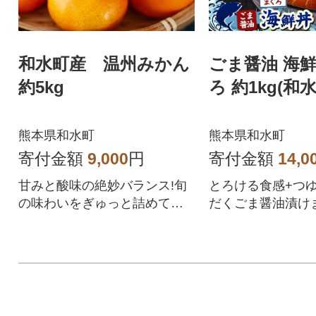
和水町産 温州みかん
ごま醤油 海鮮
約5kg
ろ 約1kg(和水
熊本県和水町
熊本県和水町
寄付金額
9,000
円
寄付金額
14,0
甘みと酸味の絶妙バランス!旬
とろける食感+つゆ
の味わいをぎゅっと詰めてお
だくごま醤油漬け
届け
け丼の素