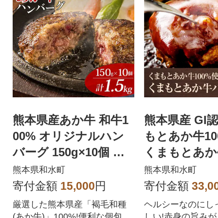
熊本県産あか牛 和牛1
熊本県産 GI
00% オリジナルハン
もとあか牛10
バーグ 150g×10個 便
くまもとあか
利な個包装(和水町)
ーグ 150g×2
熊本県和水町
熊本県和水町
寄付金額
15,000
円
寄付金額
33,0
厳選した熊本県産「褐毛和種
ヘルシーなのにし
(あか牛)」100%!便利な個包装
しい!赤身の旨み