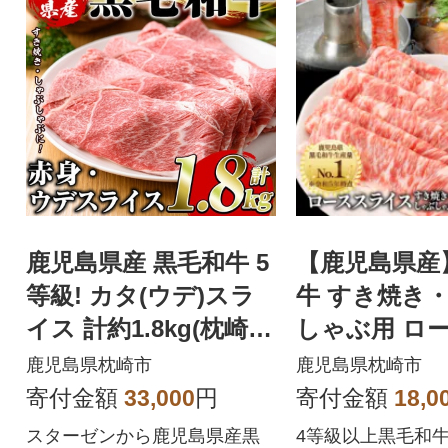
鹿児島県産 黒毛和牛 5
【鹿児島県産
等級! カタ(ウデ)スラ
牛 すき焼き
イス 計約1.8kg(枕崎
しゃぶ用 ロ
市) C3-5
イス 400g(枕
鹿児島県枕崎市
鹿児島県枕崎市
110
寄付金額
33,000
円
寄付金額
18,0
スターゼンから鹿児島県産黒
4等級以上黒毛和