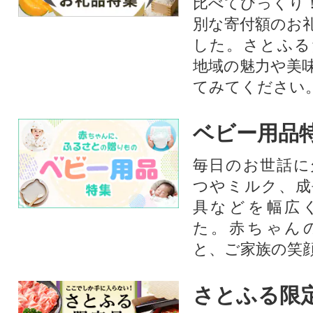
比べてびっくり
別な寄付額のお
した。さとふる
地域の魅力や美
てみてください
ベビー用品
毎日のお世話に
つやミルク、成
具などを幅広
た。赤ちゃん
と、ご家族の笑
さとふる限