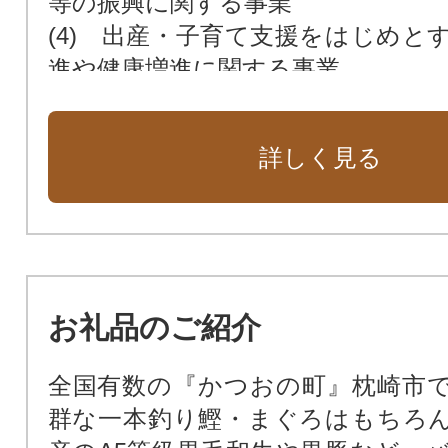
等の振興に関する事業
(4) 出産・子育て支援をはじめと
進や健康増進に関する事業
(5) 教育・文化・芸術・スポーツ
する事業
詳しく見る
(6) 市民や地域づくり団体との協
民ぐるみのまちづくり等に関する事
(7) その他まちづくりに関する事業
(8) 指定なし
お礼品のご紹介
全国有数の『かつおの町』枕崎市
群な一本釣り鰹・まぐろはもちろ