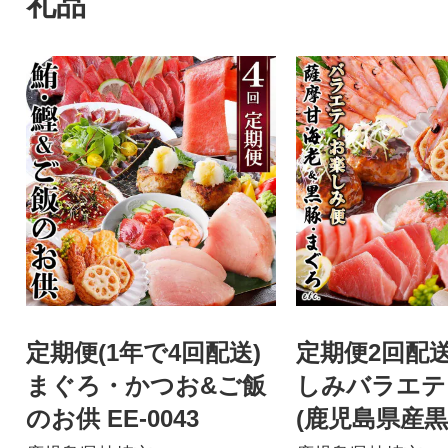
礼品
定期便(1年で4回配送)
定期便2回配
まぐろ・かつお&ご飯
しみバラエテ
のお供 EE-0043
(鹿児島県産黒