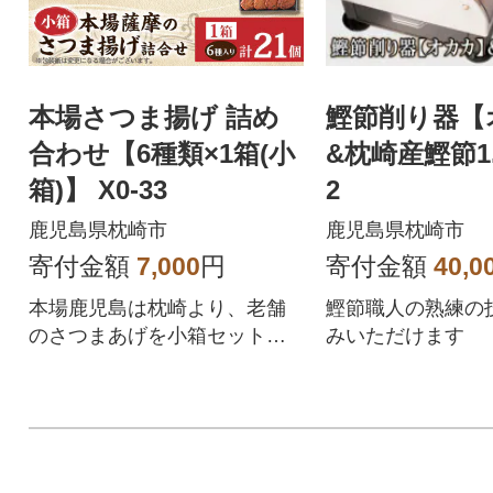
本場さつま揚げ 詰め
鰹節削り器【
合わせ【6種類×1箱(小
&枕崎産鰹節1.4
箱)】 X0-33
2
鹿児島県枕崎市
鹿児島県枕崎市
寄付金額
7,000
円
寄付金額
40,0
本場鹿児島は枕崎より、老舗
鰹節職人の熟練の
のさつまあげを小箱セットで
みいただけます
お届けいたします。