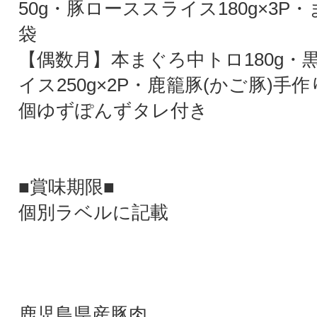
50g・豚ローススライス180g×3P・
袋
【偶数月】本まぐろ中トロ180g・
イス250g×2P・鹿籠豚(かご豚)手
個ゆずぽんずタレ付き
■賞味期限■
個別ラベルに記載
鹿児島県産豚肉