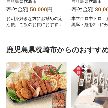
c) DD-6008
鹿児島県枕崎市
鹿児島県枕崎市
寄付金額
50,000
円
寄付金額
30,0
お刺身好きな方にお勧めの定
本マグロ中トロ・
期便。ご飯のお供におすすめ
黒豚・鰹を2回に
な品をバラエティー豊かにお
します。
届け。
鹿児島県枕崎市からのおすす