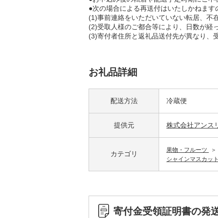
●次の場合による再送付はいたしかねます
(1)事前連絡をいただいていない転居、
(2)受取人様のご都合等により、日数が
(3)寄付者住所と返礼品送付先が異なり
お礼品詳細
配送方法
冷蔵便
提供元
株式会社アンス
果物・フルーツ
カテゴリ
シャインマスカッ
寄付金受領証明書の発