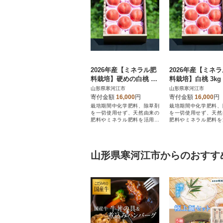
2026年産【ミネラル肥
2026年産【ミネ
料栽培】硬めの白桃 3k
料栽培】白桃 3kg
g 秀品 品種おまかせ (8
品種おまかせ (8～1
山形県寒河江市
山形県寒河江市
～13玉) 山形県産
山形県産
寄付金額
16,000
円
寄付金額
16,000
円
栽培期間中化学肥料、除草剤
栽培期間中化学肥料、
を一切使用せず、天然由来の
を一切使用せず、天然
肥料やミネラル肥料を活用し
肥料やミネラル肥料を
た人や環境に優しい生産
た人や環境に優しい生
山形県寒河江市からのおすす