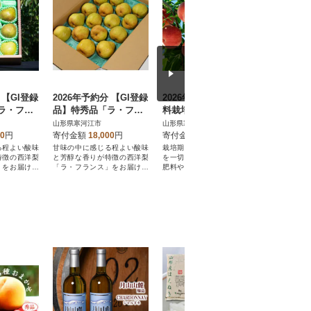
 【GI登録
2026年予約分 【GI登録
2026年産 【ミネラル肥
【満足の
ラ・フラ
品】特秀品「ラ・フラ
料栽培】 硬めの白桃 2
わりのシ
化粧箱入り
ンス」5kg 化粧箱入り
kg 秀品 品種おまかせ
ット 約1
山形県寒河江市
山形県寒河江市
山形県寒河
(12～20玉)
(5～9玉) 山形県産
014-B01
00
円
寄付金額
18,000
円
寄付金額
12,000
円
寄付金額
る程よい酸味
甘味の中に感じる程よい酸味
栽培期間中化学肥料、除草剤
栽培期間中
特徴の西洋梨
と芳醇な香りが特徴の西洋梨
を一切使用せず、天然由来の
剤不使用!
」をお届けし
「ラ・フランス」をお届けし
肥料やミネラル肥料を活用し
シャインマ
)
ます。(離島発送可)
た人や環境に優しい生産