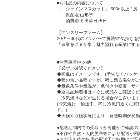
■お礼品の内容について
・「シャインマスカット」 600g以上 1房
原産地:山形県
消費期限:出荷日+5日
【アンスリーファーム】
20代～30代のメンバーで挑戦!の気持
「農業を若者が集う魅力溢れる産業にする
■注意事項/その他
【必ずご確認ください】
◆画像はイメージです。(予告なくパッケ
◆種の無い品種ですが、稀に残る場合がご
◆気象条件や気温が、色付きや糖度・サイ
◆返礼品到着後はすぐに状態をご確認くだ
、冷気焼けなどが生じる場合がございます
(冷気焼け…輸送中、稀に冷風口近くに荷
す。)
◆天候や収穫状況により、発送時期が変動
●配送期間内での受取りが可能かご確認の
●不作や自然・人的災害等により配送が困
●お申込み後の転居や配送予定時期にご不