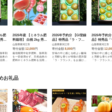
ラル肥
2026年産 【ミネラル肥
2026年予約分 【GI登録
2026年予約分
 秀品
料栽培】 白桃 2kg 秀品
品】特秀品「ラ・フラ
品】特秀品「
3玉)
品種おまかせ (5～9玉)
ンス」2kg 化粧箱入り
ンス」3kg 
山形県寒河江市
山形県寒河江市
山形県寒河江市
山形県産
(5～9玉)
(7～12玉)
寄付金額
12,000
円
寄付金額
8,000
円
寄付金額
12,0
除草剤
栽培期間中化学肥料、除草剤
甘味の中に感じる程よい酸味
甘味の中に感じ
由来の
を一切使用せず、天然由来の
と芳醇な香りが特徴の西洋梨
と芳醇な香りが
活用し
肥料やミネラル肥料を活用し
「ラ・フランス」をお届けし
「ラ・フランス
産
た人や環境に優しい生産
ます。(離島発送可)
ます。(離島発送可
めお礼品