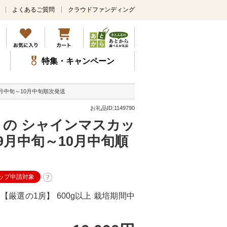
よくあるご質問
クラウドファンディング
メ
イ
ン
コ
ン
特集・キャンペーン
テ
ン
ツ
9月中旬～10月中旬順次発送
に
ス
お礼品ID:1149790
キ
りの シャインマスカッ
ッ
プ
 9月中旬～10月中旬順
ップ申請対象
厳選の1房】 600g以上 栽培期間中