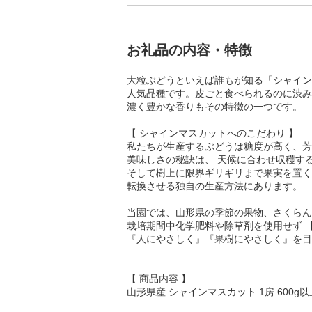
お礼品の内容・特徴
大粒ぶどうといえば誰もが知る「シャイン
人気品種です。皮ごと食べられるのに渋み
濃く豊かな香りもその特徴の一つです。
【 シャインマスカットへのこだわり 】
私たちが生産するぶどうは糖度が高く、芳
美味しさの秘訣は、 天候に合わせ収穫す
そして樹上に限界ギリギリまで果実を置く
転換させる独自の生産方法にあります。
当園では、山形県の季節の果物、さくらん
栽培期間中化学肥料や除草剤を使用せず 
『人にやさしく』『果樹にやさしく』を目
【 商品内容 】
山形県産 シャインマスカット 1房 600g以