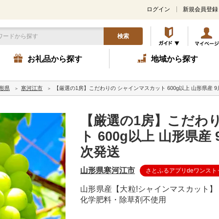
ログイン
新規会員登録
検索
お礼品から探す
地域から探す
形県
寒河江市
【厳選の1房】こだわりの シャインマスカット 600g以上 山形県産 
【厳選の1房】こだわ
ト 600g以上 山形県産
次発送
山形県寒河江市
さとふるアプリdeワンスト
山形県産【大粒!シャインマスカット】 【
化学肥料・除草剤不使用