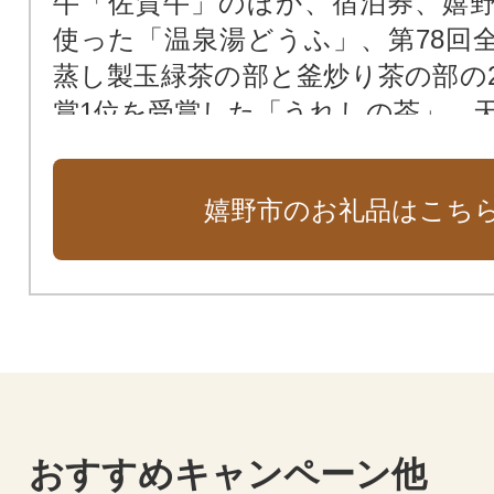
牛「佐賀牛」のほか、宿泊券、嬉
使った「温泉湯どうふ」、第78回
蒸し製玉緑茶の部と釜炒り茶の部の
賞1位を受賞した「うれしの茶」、天正
7年）磁鉱石の発見によりはじまり
ともに一盛一衰を重ねながら長い
嬉野市のお礼品はこち
きた「肥前吉田焼」など、嬉野を
礼品を多数取り揃えております。
る魅力を感じられる特産品をぜひ
い。
おすすめキャンペーン他