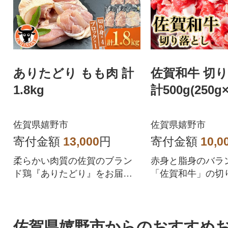
ありたどり もも肉 計
佐賀和牛 切
1.8kg
計500g(250g×
佐賀県嬉野市
佐賀県嬉野市
寄付金額
13,000
円
寄付金額
10,0
柔らかい肉質の佐賀のブラン
赤身と脂身のバラ
ド鶏『ありたどり』をお届け
「佐賀和牛」の切
します。
お届け!
佐賀県嬉野市からのおすすめ