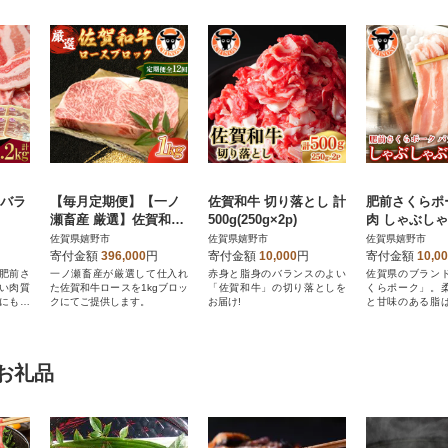
 バラ
【毎月定期便】【一ノ
佐賀和牛 切り落とし 計
肥前さくらポ
瀬畜産 厳選】佐賀和牛
500g(250g×2p)
肉 しゃぶしゃ
ロース 1kgブロック全1
00g
佐賀県嬉野市
佐賀県嬉野市
佐賀県嬉野市
2回
寄付金額
396,000
円
寄付金額
10,000
円
寄付金額
10,0
肥前さ
一ノ瀬畜産が厳選して仕入れ
赤身と脂身のバランスのよい
佐賀県のブラン
い肉質
た佐賀和牛ロースを1kgブロッ
「佐賀和牛」の切り落としを
くらポーク」。
にもピ
クにてご提供します。
お届け!
と甘味のある脂
ぶにピッタリです
お礼品