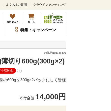
よくあるご質問
クラウドファンディング
メ
イ
ン
コ
ン
特集・キャンペーン
テ
ン
ツ
に
ス
お礼品ID:1145400
キ
り600g(300g×2)
ッ
プ
プ申請対象
600gを300g×2パックにして皆様
14,000円
寄付金額