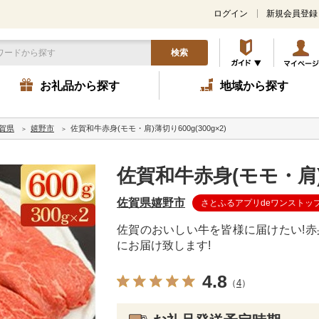
ログイン
新規会員登録
検索
お礼品から探す
地域から探す
賀県
嬉野市
佐賀和牛赤身(モモ・肩)薄切り600g(300g×2)
佐賀和牛赤身(モモ・肩)薄切
佐賀県嬉野市
さとふるアプリdeワンストッ
佐賀のおいしい牛を皆様に届けたい!赤身の
にお届け致します!
4.8
（
4
）