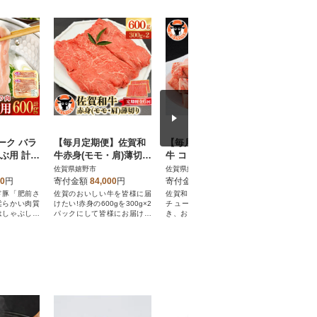
ーク バラ
【毎月定期便】佐賀和
【毎月定期便】佐賀和
【毎月定
ぶ用 計6
牛赤身(モモ・肩)薄切り
牛 コロコロ切落し 600
切り落とし
600g(300g×2)全6回
g(300g×2袋)全6回
0g (300
佐賀県嬉野市
佐賀県嬉野市
佐賀県嬉野
00
円
寄付金額
84,000
円
寄付金額
90,000
円
寄付金額
ド豚「肥前さ
佐賀のおいしい牛を皆様に届
佐賀和牛でカレーやビーフシ
300gの佐
柔らかい肉質
けたい!赤身の600gを300g×2
チューなどにご使用いただ
使い切りの
はしゃぶしゃ
パックにして皆様にお届け致
き、お肉の食感をご堪能下さ
分のいろい
!
します!
い。
しでお届け!