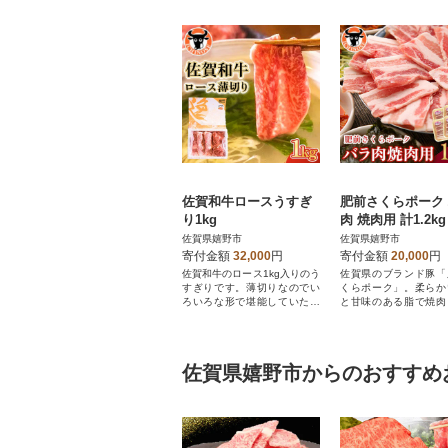
佐賀和牛ロースうすぎ
肥前さくらポーク
り1kg
肉 焼肉用 計1.2kg
佐賀県嬉野市
佐賀県嬉野市
寄付金額
32,000
円
寄付金額
20,000
円
佐賀和牛のロース1kg入りのう
佐賀県のブランド豚「
すぎりです。薄切りなのでい
くらポーク」。柔らか
ろいろな形で堪能していただ
と甘味のある脂で焼肉
けます。
ッタリな厚さにカット!
佐賀県嬉野市からのおすすめ