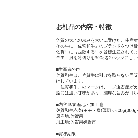
お礼品の内容・特徴
佐賀の大地の恵みを大いに受けた、生産者
その牛に「佐賀和牛」のブランドをつけ皆
佐賀牛にも匹敵する牛を皆様生産されてま
モモ、肩を薄切りを300gを2パックに
■生産者の声
佐賀和牛は、佐賀牛に引けを取らない同等
けしています。
「佐賀和牛」のマークは、一ノ瀬畜産がカ
脂には濃い甘味があり、濃厚な旨みが口い
■内容量/原産地・加工地
佐賀和牛赤身(モモ・肩)薄切り600g(300g×
原産地:佐賀県
加工地:佐賀県嬉野市
■賞味期限