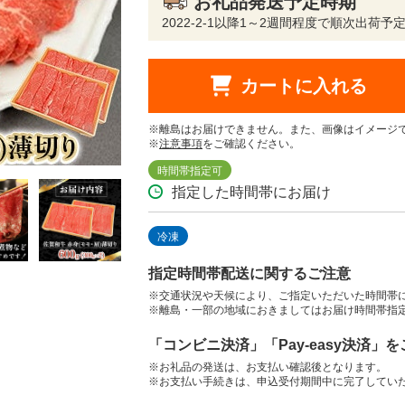
お礼品発送予定時期
2022-2-1以降1～2週間程度で順次出荷
カートに入れる
※離島はお届けできません。また、画像はイメージ
※
注意事項
をご確認ください。
時間帯指定可
指定した時間帯にお届け
冷凍
指定時間帯配送に関するご注意
※交通状況や天候により、ご指定いただいた時間帯
※離島・一部の地域におきましてはお届け時間帯指
「コンビニ決済」「Pay-easy決済」
※お礼品の発送は、お支払い確認後となります。
※お支払い手続きは、申込受付期間中に完了してい