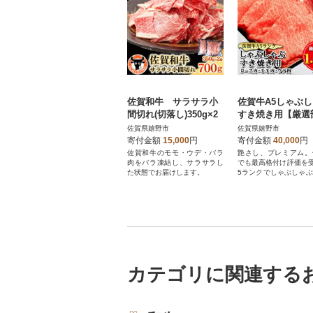
佐賀和牛 サラサラ小
佐賀牛A5しゃぶ
間切れ(切落し)350g×2
すき焼き用【厳選
位】(ロース肉・
佐賀県嬉野市
佐賀県嬉野市
肉・ウデ肉)1.6kg(
寄付金額
15,000
円
寄付金額
40,000
円
×4P)
佐賀和牛のモモ・ウデ・バラ
艶さし、プレミアム。
肉をバラ凍結し、サラサラし
でも最高格付け評価を
た状態でお届けします。
5ランクでしゃぶしゃ
き用をお届け。
カテゴリに関連する