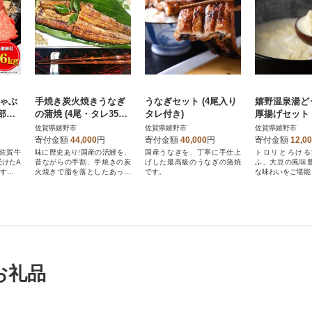
しゃぶ
手焼き炭火焼きうなぎ
うなぎセット (4尾入り
嬉野温泉湯ど
部
の蒲焼 (4尾・タレ350
タレ付き)
厚揚げセット
モモ
㏄×2本付き)
佐賀県嬉野市
佐賀県嬉野市
佐賀県嬉野市
400g
寄付金額
44,000
円
寄付金額
40,000
円
寄付金額
12,0
佐賀牛
味に歴史あり!国産の活鰻を、
国産うなぎを、丁寧に手仕上
トロリとろける
受けたA
昔ながらの手割、手焼きの炭
げした最高級のうなぎの蒲焼
ふ、大豆の風味
ぶすき焼
火焼きで脂を落としたあっさ
です。
な味わいをご堪能
り目の蒲焼です。
お礼品