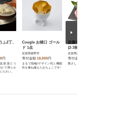
うふ2丁、
Coogle お猪口 ゴール
佐賀牛 ステーキ用800g
大人気の佐
ド 1点
(2-3枚入りセット)
ゃぶしゃ
焼肉セット1
佐賀県嬉野市
佐賀県嬉野市
佐賀県嬉野
g×2P)
00
円
寄付金額
18,000
円
寄付金額
32,000
円
寄付金額
温泉湯どう
まるで指輪!デザイン性と機能
艶さし、プレミアム。
大人気 佐賀
豊かで滑らか
性を兼ね備えたおちょこです!
を組み合わ
ください。