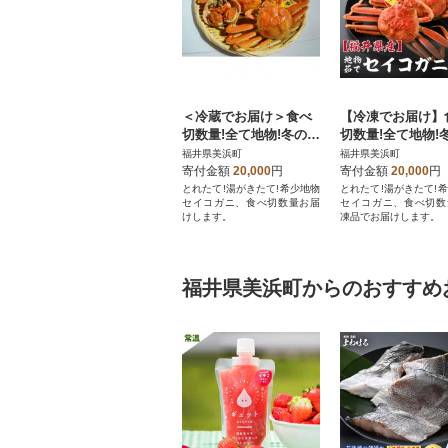
＜冷蔵でお届け＞食べ
【冷凍でお届け】
切数量!全て地物!冬の味
切数量!全て地物!
覚 旬のセイコガニ(3
覚 旬のセイコガニ
福井県美浜町
福井県美浜町
匹計420g)食べ方カラー
匹計420g前後)食
寄付金額
20,000
円
寄付金額
20,000
円
説明書付
明書付
とれたて!湯がきたて!希少地物
とれたて!湯がきたて!
セイコガニ、食べ切数量お届
セイコガニ、食べ切数
けします。
凍品でお届けします。
福井県美浜町からのおすすめ