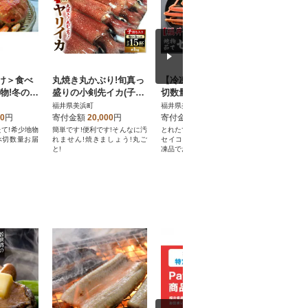
け＞食べ
丸焼き丸かぶり!旬真っ
【冷凍でお届け】食べ
全て地物
物!冬の味
盛りの小剣先イカ(子持
切数量!全て地物!冬の味
の大セイ
ガニ(3
ヤリイカ)とれたて冷凍
覚 旬のセイコガニ(3
たて)
福井県美浜町
福井県美浜町
福井県美浜
食べ方カラー
便
匹計550g前後)食べ方説
00
円
寄付金額
20,000
円
寄付金額
40,000
円
寄付金額
明書付
たて!希少地物
簡単です!便利です!そんなに汚
とれたて!湯がきたて!希少地物
獲れたて!希
べ切数量お届
れません!焼きましょう!丸ご
セイコガニ、食べ切数量を冷
のみの湯が
と!
凍品でお届けします。
ます。