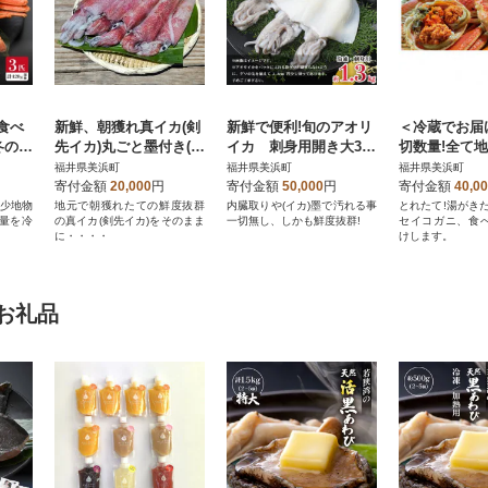
食べ
新鮮、朝獲れ真イカ(剣
新鮮で便利!旬のアオリ
＜冷蔵でお届
冬の味
先イカ)丸ごと墨付き(た
イカ 刺身用開き大3
切数量!全て地
(3
まり醤油としおり付き)
枚 約1.3kg(冷凍)
覚 旬のセイコ
福井県美浜町
福井県美浜町
福井県美浜町
べ方説
約1,000g
匹計550g)
寄付金額
20,000
円
寄付金額
50,000
円
寄付金額
40,0
説明書付
希少地物
地元で朝獲れたての鮮度抜群
内臓取りや(イカ)墨で汚れる事
とれたて!湯がき
量を冷
の真イカ(剣先イカ)をそのまま
一切無し、しかも鮮度抜群!
セイコガニ、食
に・・・・
けします。
お礼品