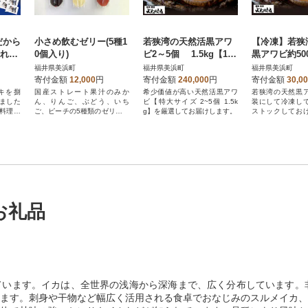
だから
小さめ飲むゼリー(5種1
若狭湾の天然活黒アワ
【冷凍】若狭
獲れ天
0個入り)
ビ2～5個 1.5kg【1個
黒アワビ約50
×4パ
300g以上】
用】冷凍庫に
福井県美浜町
福井県美浜町
福井県美浜町
利な一品!バ
寄付金額
12,000
円
寄付金額
240,000
円
寄付金額
30,0
酒蒸しでぜひ
キを捌
国産ストレート果汁のみか
希少価値が高い天然活黒アワ
若狭湾の天然黒
ました
ん、りんご、ぶどう、いち
ビ【特大サイズ 2~5個 1.5k
装にして冷凍し
料理ご
ご、ピーチの5種類のゼリーを
g】を厳選してお届けします。
ストックしてお
食べ切りサイズで!
も贅沢な一品に★
お礼品
います。イカは、全世界の浅海から深海まで、広く分布しています。非
ます。刺身や干物など幅広く活用される食卓でおなじみのスルメイカ、