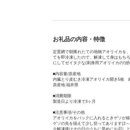
お礼品の内容・特徴
定置網で朝獲れたての地物アオリイカを、
てを即冷凍したので、解凍して身はもちろ
にしてゼイタクな(刺身用アオリイカの!)
■内容量/原産地
内臓とり皮むき冷凍アオリイカ開き5枚 約
原産地:福井県
■消費期限
製造日より冷凍で3ヶ月
■注意事項/その他
アオリイカをパックに入れるときゲソが絡
ゲソの先を揃えて少し切ってあります(2～
※解凍後はその日のうちに早めにお召し上