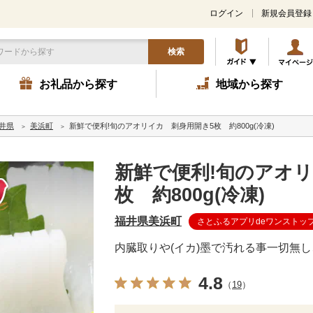
ログイン
新規会員登録
検索
お礼品から探す
地域から探す
井県
美浜町
新鮮で便利!旬のアオリイカ 刺身用開き5枚 約800g(冷凍)
新鮮で便利!旬のアオ
枚 約800g(冷凍)
福井県美浜町
さとふるアプリdeワンストッ
内臓取りや(イカ)墨で汚れる事一切無し
4.8
（
19
）