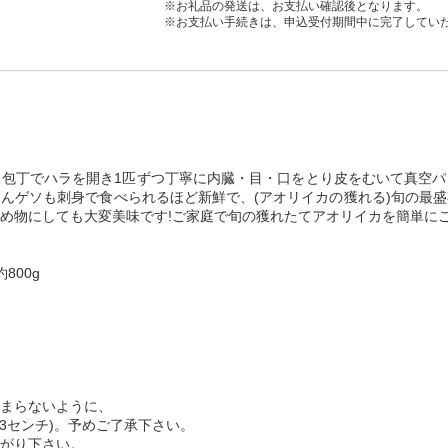
※お礼品の発送は、お支払い確認後となります。
※お支払い手続きは、申込受付期間中に完了してい
包丁でハラを開き1匹ずつ丁寧に内臓・目・口をとり皮をむいて真空パ
んゲソも刺身で食べられるほど新鮮で、(アオリイカの獲れる)旬の最
炒め物にしても大変美味です!ご家庭で旬の獲れたてアオリイカを簡単に
800g
まらないように、
3センチ)。予めご了承下さい。
がり下さい。