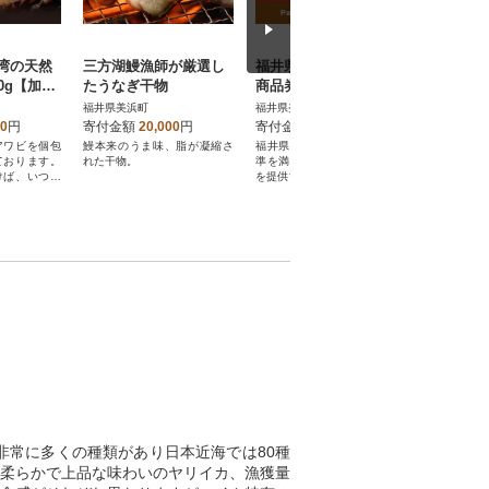
湾の天然
三方湖鰻漁師が厳選し
福井県美浜町 PayPay
【2027
0g【加熱
たうなぎ干物
商品券(300円分)※地域
り順次お
あると便
内の一部の加盟店のみ
に 大1
福井県美浜町
福井県美浜町
福井県美浜
ター焼きや
で利用可
00
円
寄付金額
20,000
円
寄付金額
1,000
円
寄付金額
♪
アワビを個包
鰻本来のうま味、脂が凝縮さ
福井県美浜町の地場産品の基
《正規品》
ております。
れた干物。
準を満たした商品・サービス
前がに(本ズ
けば、いつで
を提供するPayPay加盟店での
イズ1杯獲
お支払いにご利用いただけま
日に発送しま
す。福井県美浜町在住の方はP
ayPay商品券を受け取れませ
んのでご注意ください。
常に多くの種類があり日本近海では80種
柔らかで上品な味わいのヤリイカ、漁獲量