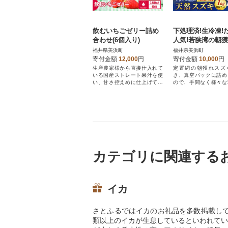
飲むいちごゼリー詰め
下処理済!生冷凍!
合わせ(6個入り)
人気!若狭湾の朝
然スズキ1kg(250g
福井県美浜町
福井県美浜町
ック)
寄付金額
12,000
円
寄付金額
10,000
円
生産農家様から直接仕入れて
定置網の朝獲れスズ
いる国産ストレート果汁を使
き、真空パックに詰め
い、甘さ控えめに仕上げてい
ので、手間なく様々な
ます。
利用いただけます。
カテゴリに関連する
イカ
さとふるではイカのお礼品を多数掲載して
類以上のイカが生息しているといわれてい