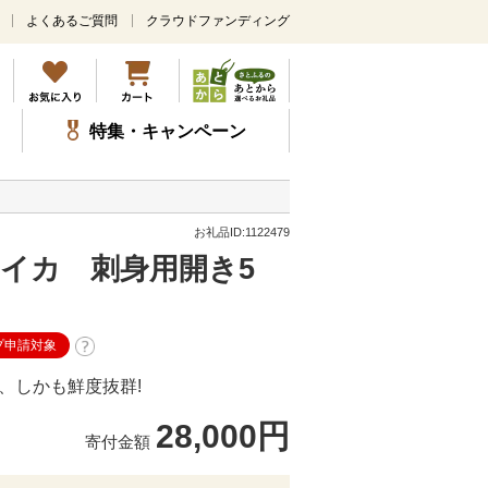
よくあるご質問
クラウドファンディング
メ
イ
ン
コ
ン
特集・キャンペーン
テ
ン
ツ
に
ス
お礼品ID:1122479
キ
リイカ 刺身用開き5
ッ
プ
プ申請対象
、しかも鮮度抜群!
28,000円
寄付金額