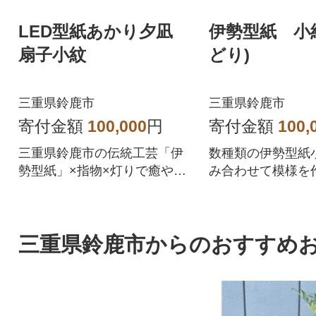
LED型紙あかり夕凪
伊勢型紙 小
扇子小紋
どり)
三重県鈴鹿市
三重県鈴鹿市
寄付金額
100,000
円
寄付金額
100,
三重県鈴鹿市の伝統工芸「伊
数種類の伊勢型紙
勢型紙」×指物×灯りで癒やし
み合わせて模様を
の空間を演出します。
です。
三重県鈴鹿市からのおすすめ