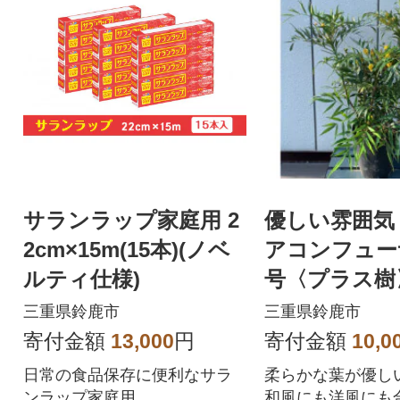
サランラップ家庭用 2
優しい雰囲気
2cm×15m(15本)(ノベ
アコンフュー
ルティ仕様)
号〈プラス樹
三重県鈴鹿市
三重県鈴鹿市
寄付金額
13,000
円
寄付金額
10,0
日常の食品保存に便利なサラ
柔らかな葉が優し
ンラップ家庭用
和風にも洋風にも