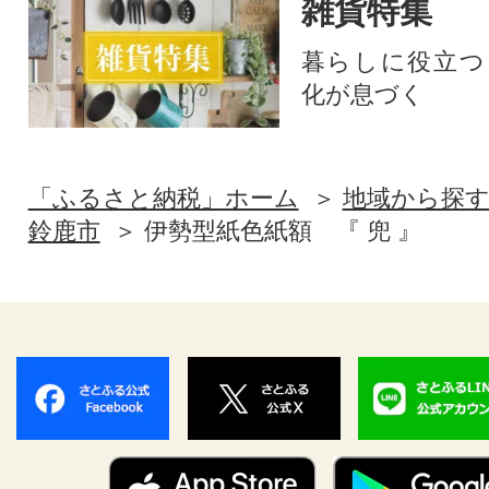
雑貨特集
暮らしに役立つ
化が息づく
「ふるさと納税」ホーム
地域から探
鈴鹿市
伊勢型紙色紙額 『 兜 』