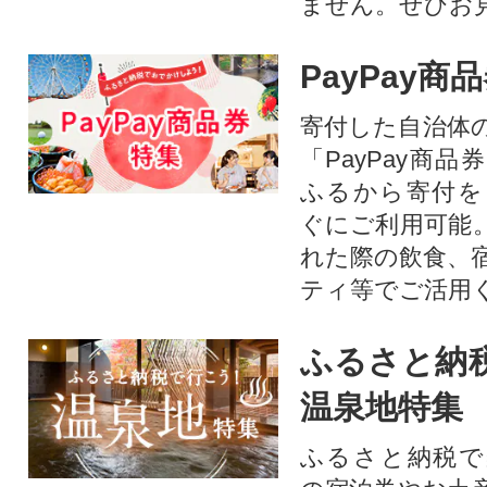
ません。ぜひお見
PayPay商
寄付した自治体
「PayPay商
ふるから寄付を
ぐにご利用可能
れた際の飲食、
ティ等でご活用
ふるさと納
温泉地特集
ふるさと納税で