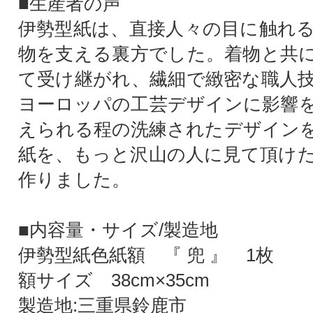
■生産者の声
伊勢型紙は、直接人々の目に触れ
物を支える裏方でした。着物と共
て受け継がれ、繊細で緻密な職人技
ヨーロッパの工芸デザインに影響
えられる程の洗練されたデザイン
紙を、もっと沢山の人に見て頂け
作りました。
■内容量・サイズ/製造地
伊勢型紙色紙額 『 兜 』 1枚
額サイズ 38cm×35cm
製造地:三重県鈴鹿市