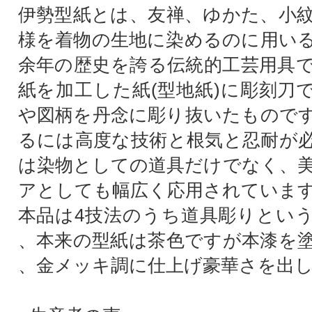
伊勢型紙とは、友禅、ゆかた、小
様を着物の生地に染めるのに用い
余年の歴史を誇る伝統的工芸用具
紙を加工した紙(型地紙)に彫刻刀
や図柄を丹念に彫り抜いたもので
るには高度な技術と根気と忍耐が
は染物としての道具だけでなく、
アとしても幅広く応用されていま
本品は4技法のうち道具彫りとい
、本来の型紙は茶色ですが本漆を
、金メッキ調に仕上げ豪華さを出