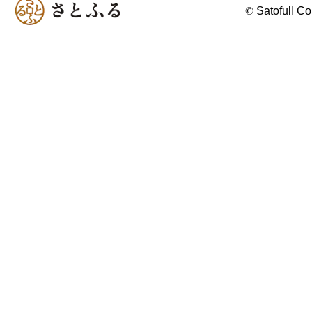
©
Satofull Co.