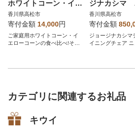
ホワイトコーン・イエ
ジナカシマ 
ローコーン食べ比べ
ェア 1脚
香川県高松市
香川県高松市
各約4.5kg
寄付金額
14,000
円
寄付金額
850,
ご家庭用ホワイトコーン・イ
ジョージナカシマ
エローコーンの食べ比べ!それ
イニングチェア 
ぞれ約4.5kgをお届けします。
カテゴリに関連するお礼品
キウイ