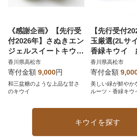
《感謝企画》【先行受
【先行受付20
付2026年】さぬきエン
玉厳選(2Lサ
ジェルスイートキウ
香緑キウイ 約
イ 約1.5kg
香川県高松市
香川県高松市
寄付金額
9,000
円
寄付金額
9,00
和三盆糖のような上品な甘さ
美しい緑が鮮やか
のキウイ
ルーツ・香緑キウ
ですか。
キウイを探す