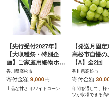
【先行受付2027年】
【発送月固定
【大収穫祭・特別企
高松市自慢の
画】ご家庭用細物ホワ
【A】全2回
イトコーン 約7kg
香川県高松市
香川県高松市
寄付金額
9,000
円
寄付金額
30,0
上品な甘さ ホワイトコーン
年間を通して、様
ツが収穫できる高
の果物を楽しみま