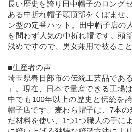
長い歴史を誇り田中帽子のロング
ある中折れ帽子頭頂部をくぼませ
ン型の定番ハット。田中帽子店の
を問わず人気の中折れ帽です。頭
浅めですので、男女兼用で被るこ
■生産者の声
埼玉県春日部市の伝統工芸品であ
」。現在、日本で量産できる工場
中でも100年以上の歴史と伝統を
帽子店です。麦わら帽子は、7本の
だ材料を使い、1つ1つ職人の手に
に縫い上げる独特な縫製方法によ