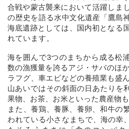
合戦や蒙古襲来において活躍しま
の歴史を語る水中文化遺産「鷹島
海底遺跡としては、国内初となる
れています。
海を囲んで3つのまちから成る松
数の漁獲量を誇るアジ・サバのほ
ラフグ、車エビなどの養殖業も盛
山あいではその斜面の日あたりを
果物、お茶、お米といった農産物
また、養鶏、養豚、養卵、和牛の
われている小さなまちで、海の幸