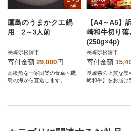
鷹島のうまかクエ鍋
【A4～A5】
用 2～3人前
崎和牛切り落と
(250g×4p)
長崎県松浦市
長崎県松浦市
寄付金額
29,000
円
寄付金額
15,4
高級魚を一家団欒の食卓へ鷹
長崎県の上質な黒
島の海から直送します。
崎和牛】をお届け