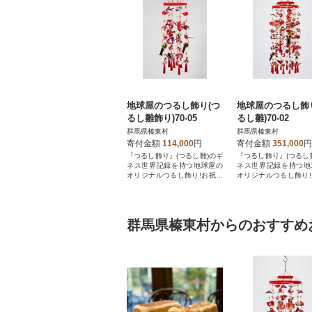
地球屋のつるし飾り(つ
地球屋のつるし飾
るし雛飾り)70-05
るし雛)70-02
群馬県榛東村
群馬県榛東村
寄付金額
114,000
円
寄付金額
351,000
円
『つるし飾り』(つるし雛)のギ
『つるし飾り』(つるし
ネス世界記録を持つ地球屋の
ネス世界記録を持つ地
オリジナルつるし飾り!お祝い
オリジナルつるし飾り
にはおすすめです
にはおすすめです
群馬県榛東村からのおすすめ