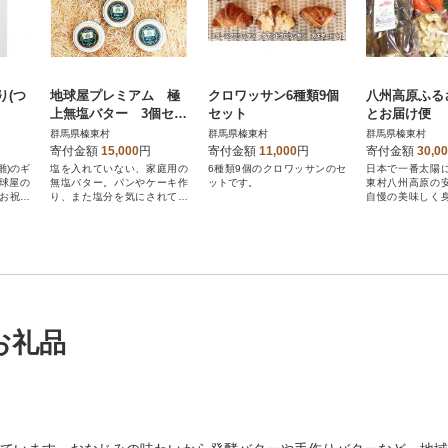
り(つ
地球屋プレミアム 極
クロワッサン6種類9個
八州高原ふる
上無塩バター 3個セッ
セット
とお届け便
ト
群馬県榛東村
群馬県榛東村
群馬県榛東村
寄付金額
15,000
円
寄付金額
11,000
円
寄付金額
30,0
雛)のギ
塩を入れていない、家庭用の
6種類9個のクロワッサンのセ
日本で一番太陽
球屋の
無塩バター。パンやケーキ作
ットです。
東村八州高原の
!お祝い
り、また塩分を気にされてい
自慢の美味しく
る方におすすめです。
食材です。
お礼品