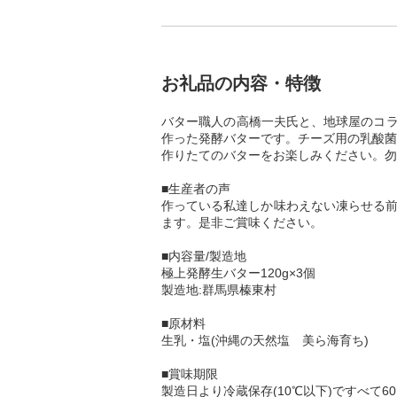
お礼品の内容・特徴
バター職人の高橋一夫氏と、地球屋のコラ
作った発酵バターです。チーズ用の乳酸菌
作りたてのバターをお楽しみください。勿
■生産者の声
作っている私達しか味わえない凍らせる前
ます。是非ご賞味ください。
■内容量/製造地
極上発酵生バター120g×3個
製造地:群馬県榛東村
■原材料
生乳・塩(沖縄の天然塩 美ら海育ち)
■賞味期限
製造日より冷蔵保存(10℃以下)ですべて6