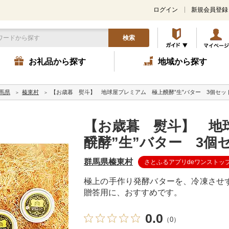
ログイン
新規会員登録
検索
お礼品から探す
地域から探す
馬県
榛東村
【お歳暮 熨斗】 地球屋プレミアム 極上醗酵”生”バター 3個セッ
【お歳暮 熨斗】 地
醗酵”生”バター 3個
群馬県榛東村
さとふるアプリdeワンストッ
極上の手作り発酵バターを、冷凍させ
贈答用に、おすすめです。
0.0
（0）