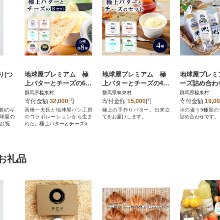
り(つ
地球屋プレミアム 極
地球屋プレミアム 極
地球屋プレミ
上バターとチーズの6種
上バターとチーズの4個
ーズ詰め合わせ
類 [8個 Bセット]
セット
5個)
群馬県榛東村
群馬県榛東村
群馬県榛東村
寄付金額
32,000
円
寄付金額
15,000
円
寄付金額
19,0
雛)のギ
高橋一夫氏と地球屋パン工房
極上の手作りバター。出来立
味の違う5種類の
球屋の
のコラボレーションから生ま
てをお届けします。
詰め合わせです。
!お祝い
れた、極上バターとチーズ6種
類の8個のセットです。
お礼品