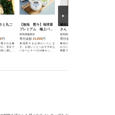
さと丸ご
【無地 熨斗】地球屋
榛名の森のハチミツ屋
冷凍上州
プレミアム 極上バタ
さん アカシア無垢 1
タ使用)4
ーとチーズの4個セット
35g×4個
群馬県榛東村
群馬県榛東村
群馬県榛東
00
円
寄付金額
15,000
円
寄付金額
42,000
円
寄付金額
に愛される榛
無地熨斗をお掛けいたしま
榛名の森のハチミツ屋でこだ
上州牛焼肉
安心・安全で
す。お祝いごとへおすすめな
わりにこだわりぬいて作った
した。
身体に優しい
バターとチーズの4個セットで
蜂蜜です!色、糖度、香りに自
す。
信あります!!!!