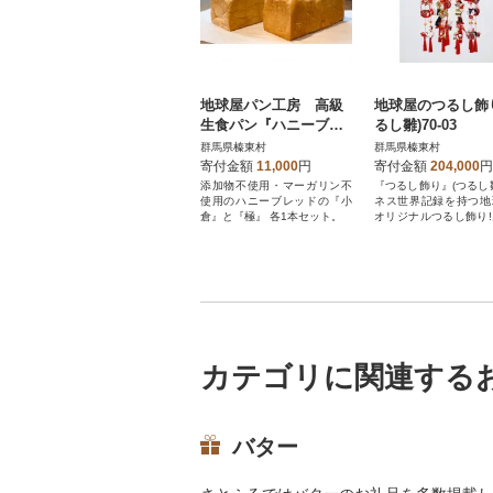
地球屋パン工房 高級
地球屋のつるし飾
生食パン『ハニーブレ
るし雛)70-03
ッド“極”』と『小倉ハ
群馬県榛東村
群馬県榛東村
ニーブレッド』各1本
寄付金額
11,000
円
寄付金額
204,000
円
計2本セット
添加物不使用・マーガリン不
『つるし飾り』(つるし
使用のハニーブレッドの『小
ネス世界記録を持つ地
倉』と『極』 各1本セット。
オリジナルつるし飾り
にはおすすめです
カテゴリに関連する
バター