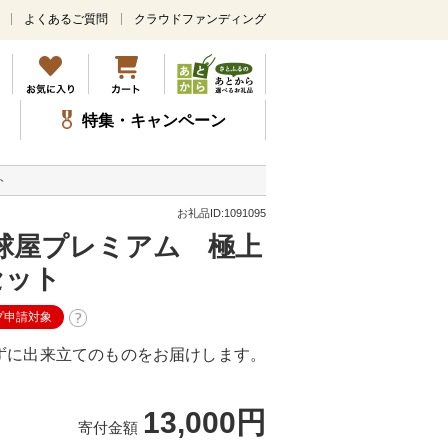
よくあるご質問
クラウドファンディング
メ
イ
ン
コ
ン
特集・キャンペーン
テ
ン
ツ
ト
に
ス
お礼品ID:1091095
キ
球屋プレミアム 極上
ッ
プ
セット
プ申請対象
ずに出来立てのものをお届けします。
13,000円
寄付金額