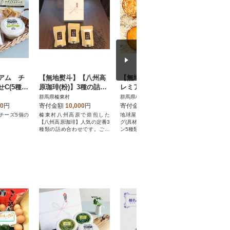
アム チ
【無地熨斗】【八州高
【無地熨斗】地球屋プ
サツマイ
C(5種類
原珈琲(粉)】3種の詰め
レミアム 5種類のマフ
斤)セット
合わせセット
ィン×各1個 計5個セ
群馬県榛東村
群馬県榛東村
群馬県榛東
ット
00
円
寄付金額
10,000
円
寄付金額
10,000
円
寄付金額
チーズ5個の
榛東村八州高原で焙煎した
地球屋オリジナル。フィリン
甘くて柔ら
【八州高原珈琲】人気の定番3
グ(具材)たっぷり入ったマフィ
ン。生食もO
種類の詰め合わせです。ご贈
ン5種類セットです。勿論、添
K! 2本4
答品におすすめです。
加物は不使用