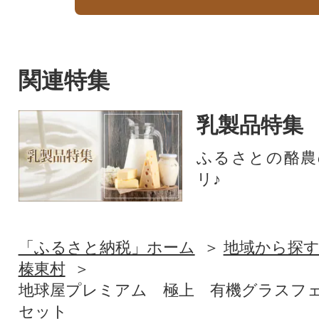
関連特集
乳製品特集
ふるさとの酪農
リ♪
「ふるさと納税」ホーム
地域から探
榛東村
地球屋プレミアム 極上 有機グラスフェ
セット