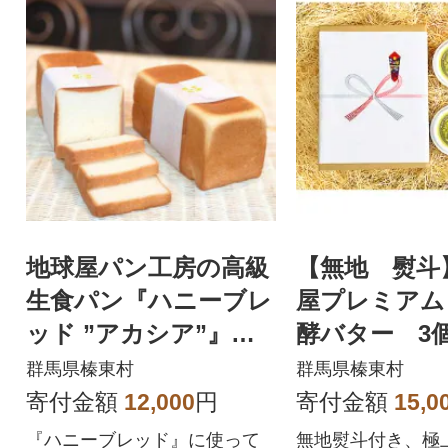
地球屋パン工房の高級
【無地 熨斗
生食パン『ハニーブレ
屋プレミアム
ッド ”アカシア”』 2
酵バター 3
本(4斤)セット
群馬県榛東村
群馬県榛東村
寄付金額
12,000
円
寄付金額
15,0
『ハニーブレッド』に使って
無地熨斗付き、極