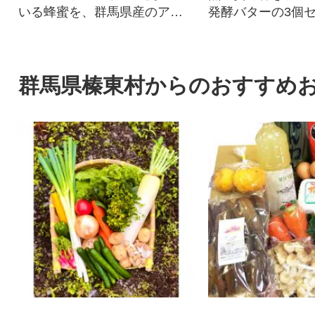
いる蜂蜜を、群馬県産のアカ
発酵バターの3個
シアの蜂蜜100% ほ~んのりア
お祝いにはぴった
カシアの香り!
です。
群馬県榛東村からのおすすめ