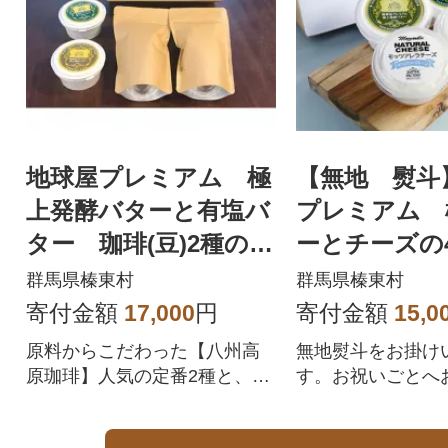
地球屋プレミアム 極
【無地 熨斗
上発酵バターと有塩バ
プレミアム 
ター 珈琲(豆)2種のセ
ーとチーズの
ット
ト
群馬県榛東村
群馬県榛東村
寄付金額
17,000
円
寄付金額
15,0
原料からこだわった【八州高
無地熨斗をお掛け
原珈琲】人気の定番2種と、バ
す。お祝いごとへ
ター職人 高橋一夫氏の人気バ
バターとチーズの
ターのセットです。
す。