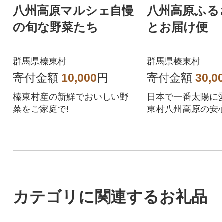
八州高原マルシェ自慢
八州高原ふる
の旬な野菜たち
とお届け便
群馬県榛東村
群馬県榛東村
寄付金額
10,000
円
寄付金額
30,0
榛東村産の新鮮でおいしい野
日本で一番太陽に
菜をご家庭で!
東村八州高原の安
自慢の美味しく身
食材です。
カテゴリに関連するお礼品