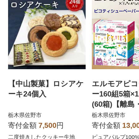
【中山製菓】ロシアケ
エルモアピコ
ーキ24個入
ー160組5箱×
(60箱)【離
不可】
栃木県佐野市
栃木県佐野市
寄付金額
7,500
円
寄付金額
13,0
二度焼きしたクッキー生地
ピュアパルプ100