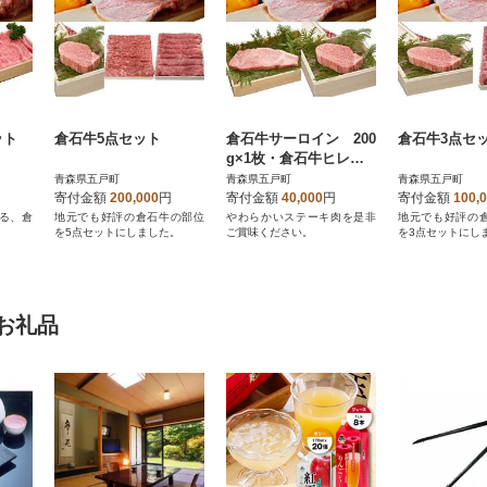
ット
倉石牛5点セット
倉石牛サーロイン 200
倉石牛3点セ
g×1枚・倉石牛ヒレ 1
50g×1枚セット
青森県五戸町
青森県五戸町
青森県五戸町
寄付金額
200,000
円
寄付金額
40,000
円
寄付金額
100,
る、倉
地元でも好評の倉石牛の部位
やわらかいステーキ肉を是非
地元でも好評の
を5点セットにしました。
ご賞味ください。
を3点セットにし
お礼品