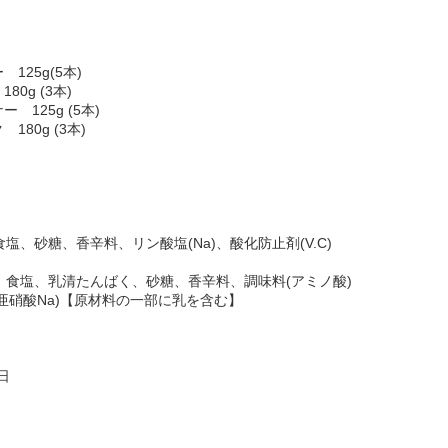
25g(5本)
0g (3本)
125g (5本)
80g (3本)
塩、砂糖、香辛料、リン酸塩(Na)、酸化防止剤(V.C)
ス、食塩、乳清たんばく、砂糖、香辛料、調味料(アミノ酸)
剤(亜硝酸Na)【原材料の一部に乳を含む】
0日