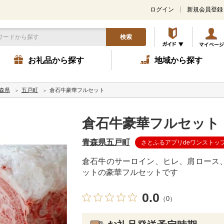
ログイン
新規会員登録
検索
お礼品から探す
地域から探す
森県
五戸町
倉石牛豪華フルセット
倉石牛豪華フルセット
青森県五戸町
さとふるアプリdeワンストッ
倉石牛のサーロイン、ヒレ、肩ロース
ットの豪華フルセットです
0.0
（0）