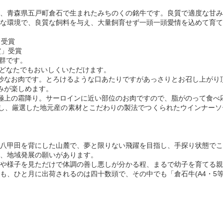
、青森県五戸町倉石で生まれたみちのくの銘牛です。良質で適度な甘み
な環境で、良質な飼料を与え、大量飼育せず一頭一頭愛情を込めて育て
」受賞
賞」受賞
抜群です。
でどなたでもおいしくいただけます。
妙なお肉です。とろけるような口あたりですがあっさりとお召し上がり
みが楽しめます。
極上の霜降り。サーロインに近い部位のお肉ですので、脂がのって食べ
し、厳選した地元産の素材とこだわりの製法でつくられたウインナーソ
和田・八甲田を背にした山麓で、夢と限りない飛躍を目指し、手探り状態で
、地域発展の願いがあります。
や様子を見ただけで体調の善し悪しが分かる程、まるで幼子を育てる親
も、ひと月に出荷されるのは四十数頭で、その中でも「倉石牛(A4・5