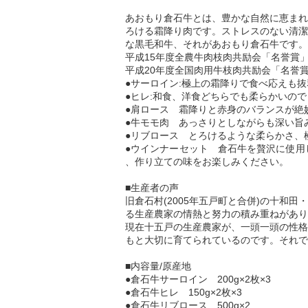
あおもり倉石牛とは、豊かな自然に恵まれ
ろける霜降り肉です。ストレスのない清潔
な黒毛和牛、それがあおもり倉石牛です。
平成15年度全農牛肉枝肉共励会「名誉賞
平成20年度全国肉用牛枝肉共励会「名誉
●サーロイン:極上の霜降りで食べ応えも
●ヒレ:和食、洋食どちらでも柔らかいの
●肩ロース 霜降りと赤身のバランスが絶
●牛モモ肉 あっさりとしながらも深い旨
●リブロース とろけるような柔らかさ、
●ウインナーセット 倉石牛を贅沢に使用
、作り立ての味をお楽しみください。
■生産者の声
旧倉石村(2005年五戸町と合併)の十
る生産農家の情熱と努力の積み重ねがあり
現在十五戸の生産農家が、一頭一頭の性格
もと大切に育てられているのです。それで
■内容量/原産地
●倉石牛サーロイン 200g×2枚×3
●倉石牛ヒレ 150g×2枚×3
●倉石牛リブロース 500g×2