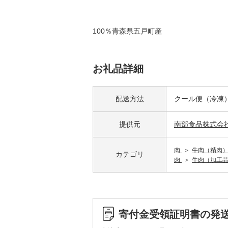
100％青森県五戸町産
お礼品詳細
配送方法
クール便（冷凍
提供元
南部食品株式会
肉
牛肉（精肉
カテゴリ
肉
牛肉（加工
寄付金受領証明書の発