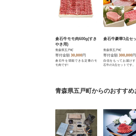
倉石牛モモ肉600g(すき
倉石牛豪華3点セ
やき用)
青森県五戸町
青森県五戸町
寄付金額
30,000
円
寄付金額
300,000
円
倉石牛を堪能できる定番のモ
自信をもってお届けす
モ肉です!
石牛の3点セットです。
青森県五戸町からのおすすめ