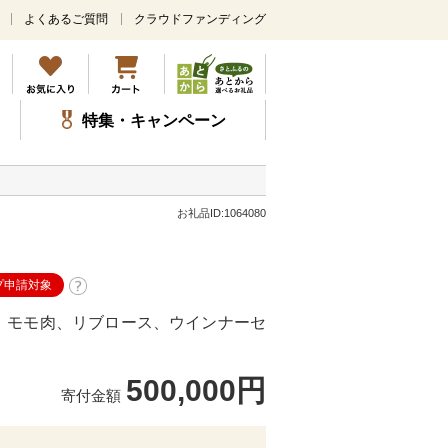
よくあるご質問
クラウドファンディング
メ
イ
ン
コ
ン
特集・キャンペーン
テ
ン
ツ
に
ス
お礼品ID:1064080
キ
ッ
プ
プ申請対象
、モモ肉、リブロース、ウインナーセ
500,000円
寄付金額