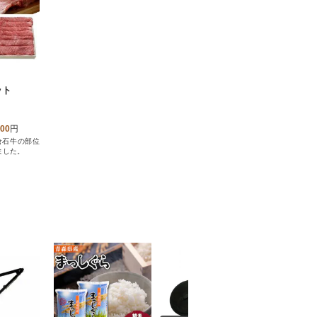
ット
000
円
倉石牛の部位
ました。