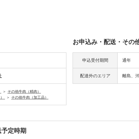
お申込み・配送・その
）
申込受付期間
通年
社
配達外の
エリア
離島、
）
その他牛肉（精肉）
品）
その他牛肉（加工品）
送予定時期