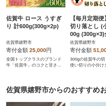
佐賀牛 ロース うすぎ
【毎月定期便
り 計600g(300g×2p)
切り落とし (小
00g (300g×3
佐賀県嬉野市
佐賀県嬉野市
寄付金額
25,000
円
寄付金額
51,0
全国トップクラスのブランド
300gの佐賀牛の
牛「佐賀牛」のコクと甘さ
使い切りの小分け
を、ぜひご堪能ください!
分のいろいろな部
しでお届け!
佐賀県嬉野市からのおすすめ