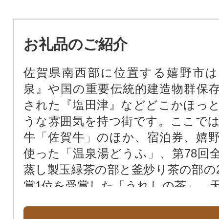
お礼品のご紹介
佐賀県南西部に位置する嬉野市は
泉』や国の重要伝統的建造物群保
された『塩田津』などどこかほっ
うな雰囲気を持つ街です。ここで
牛「佐賀牛」のほか、宿泊券、嬉
使った「温泉湯どうふ」、第78回
蒸し製玉緑茶の部と釜炒り茶の部の
賞1位を受賞した「うれしの茶」、天正
7年）磁鉱石の発見によりはじまり
ともに一盛一衰を重ねながら長い