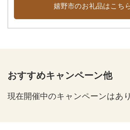
嬉野市のお礼品はこち
きた「肥前吉田焼」など、嬉野を
礼品を多数取り揃えております。
る魅力を感じられる特産品をぜひ
い。
おすすめキャンペーン他
現在開催中のキャンペーンはあ