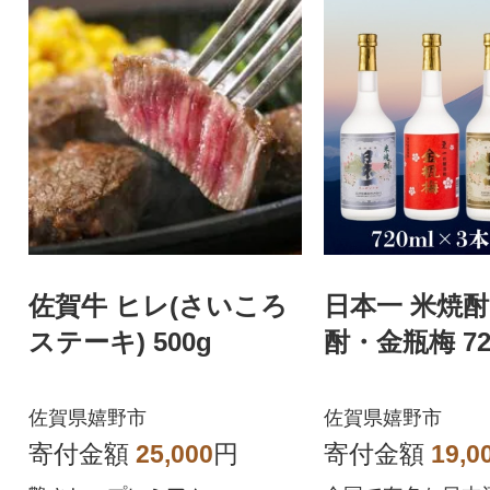
佐賀牛 ヒレ(さいころ
日本一 米焼
ステーキ) 500g
酎・金瓶梅 72
佐賀県嬉野市
佐賀県嬉野市
寄付金額
25,000
円
寄付金額
19,0