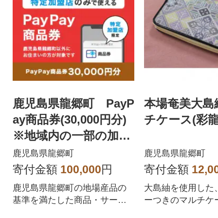
鹿児島県龍郷町 PayP
本場奄美大島
ay商品券(30,000円分)
チケース(彩龍
※地域内の一部の加盟
店のみで利用可
鹿児島県龍郷町
鹿児島県龍郷町
寄付金額
100,000
円
寄付金額
12,0
鹿児島県龍郷町の地場産品の
大島紬を使用した
基準を満たした商品・サービ
ーつきのマルチケ
スを提供するPayPay加盟店で