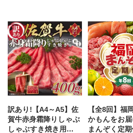
訳あり!【A4～A5】佐
【全8回】福
賀牛赤身霜降りしゃぶ
かもんをお届
しゃぶすき焼き用
まんぞく定期