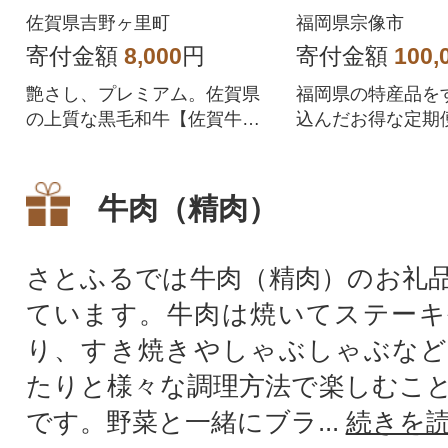
(肩・モモ)400g(吉野ヶ
たるの里】_HB
佐賀県吉野ヶ里町
福岡県宗像市
里町)
寄付金額
8,000
円
寄付金額
100,
艶さし、プレミアム。佐賀県
福岡県の特産品を
の上質な黒毛和牛【佐賀牛】
込んだお得な定期便
をお届け致します。
牛肉（精肉）
さとふるでは牛肉（精肉）のお礼
ています。牛肉は焼いてステーキ
り、すき焼きやしゃぶしゃぶなど
たりと様々な調理方法で楽しむこ
です。野菜と一緒にブラ...
続きを