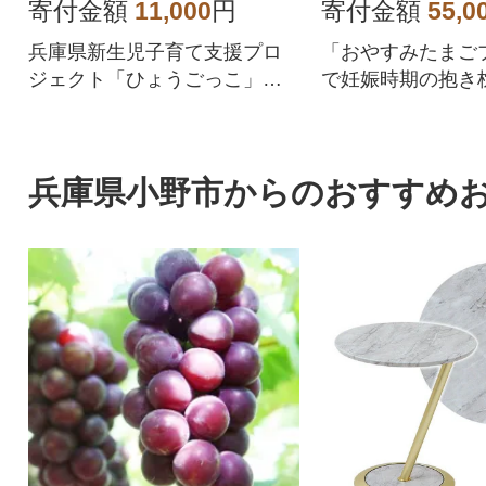
寄付金額
11,000
円
寄付金額
55,0
兵庫県新生児子育て支援プロ
「おやすみたまご
ジェクト「ひょうごっこ」選
で妊娠時期の抱き
定品 双子・三つ子の多胎育
児用品に変身!場
児・歳の近いお子様をお育て
い・経済的!
の授乳サポート・ママの体調
兵庫県小野市からのおすすめ
がすぐれない際のピンチヒッ
ターとして活躍します。