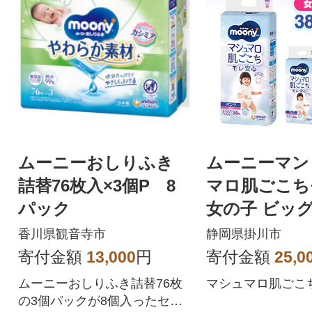
ムーニーおしりふき
ムーニーマン
詰替76枚入×3個P 8
マロ肌ごこち
パック
女の子 ビッグ 
パック 紙お
香川県観音寺市
静岡県掛川市
寄付金額
13,000
円
寄付金額
25,0
ムーニーおしりふき詰替76枚
マシュマロ肌ごこ
の3個パックが8個入ったセッ