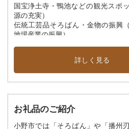
国宝浄土寺・鴨池などの観光スポ
源の充実）
伝統工芸品そろばん・金物の振興
地場産業の振興）
川島隆太教授の脳科学理論に基づく
（オンリーワン教育の実践）
詳しく見る
災害に強く安心して暮らせるまちづ
高校３年生（満18歳になる年度）
無料化（福祉の充実）
市長におまかせ
お礼品のご紹介
小野市では「そろばん」や「播州