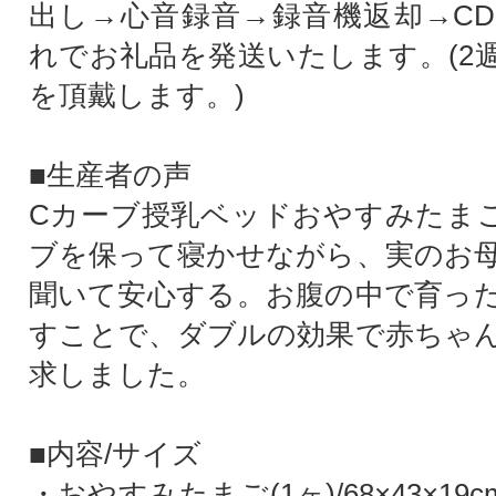
出し→心音録音→録音機返却→C
れでお礼品を発送いたします。(2
を頂戴します。)
■生産者の声
Cカーブ授乳ベッドおやすみたま
ブを保って寝かせながら、実のお
聞いて安心する。お腹の中で育っ
すことで、ダブルの効果で赤ちゃ
求しました。
■内容/サイズ
・おやすみたまご(1ヶ)/68×43×19c