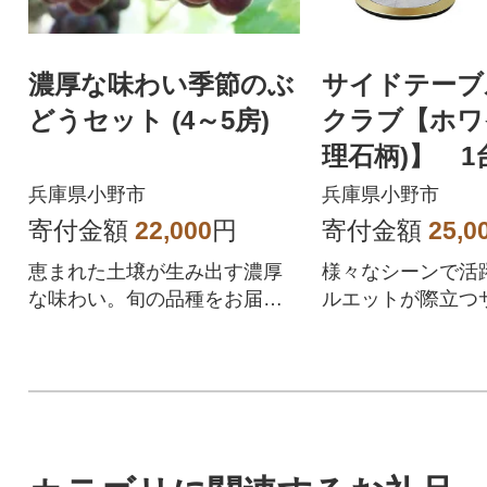
濃厚な味わい季節のぶ
サイドテーブル
どうセット (4～5房)
クラブ【ホワ
理石柄)】 1台
cm)
兵庫県小野市
兵庫県小野市
寄付金額
22,000
円
寄付金額
25,0
恵まれた土壌が生み出す濃厚
様々なシーンで活
な味わい。旬の品種をお届け
ルエットが際立つ
します。
ブルです。