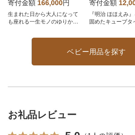
用粉ミルク
寄付金額
166,000
円
寄付金額
12,0
生まれた日から大人になって
『明治 ほほえみ
も座れる一生モノのゆりかご
固めたキューブタ
チェア。
児用粉ミルクです
ベビー用品を探す
お礼品レビュー