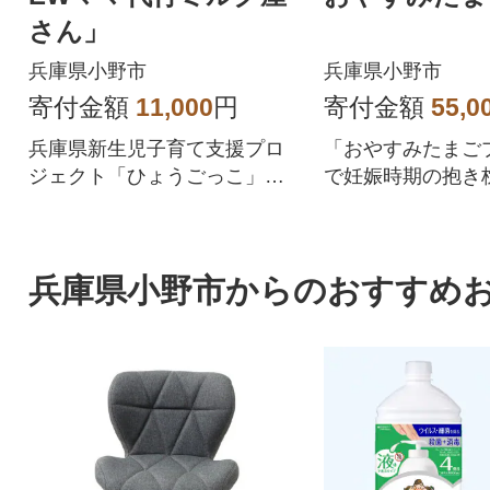
さん」
兵庫県小野市
兵庫県小野市
寄付金額
11,000
円
寄付金額
55,0
兵庫県新生児子育て支援プロ
「おやすみたまご
ジェクト「ひょうごっこ」選
で妊娠時期の抱き
定品 双子・三つ子の多胎育
児用品に変身!場
児・歳の近いお子様をお育て
い・経済的!
の授乳サポート・ママの体調
兵庫県小野市からのおすすめ
がすぐれない際のピンチヒッ
ターとして活躍します。