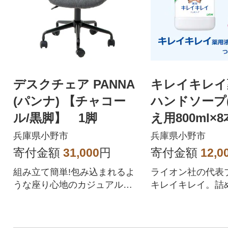
デスクチェア PANNA
キレイキレイ
(パンナ) 【チャコー
ハンドソープ
ル/黒脚】 1脚
え用800ml×8
兵庫県小野市
兵庫県小野市
寄付金額
31,000
円
寄付金額
12,0
組み立て簡単!包み込まれるよ
ライオン社の代表
うな座り心地のカジュアルオ
キレイキレイ。詰
フィスチェア「PANNA」で
本セットです。
す。