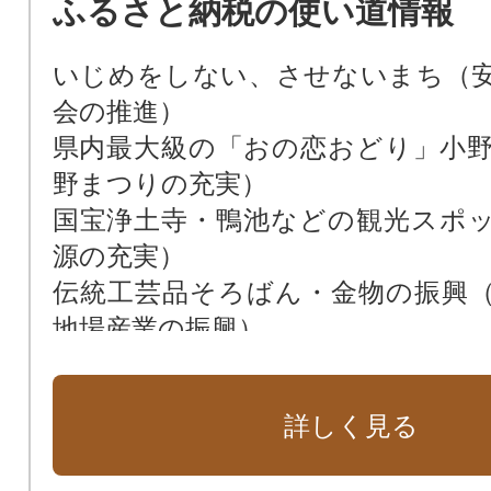
ふるさと納税の使い道情報
いじめをしない、させないまち（
会の推進）
県内最大級の「おの恋おどり」小
野まつりの充実）
国宝浄土寺・鴨池などの観光スポ
源の充実）
伝統工芸品そろばん・金物の振興
地場産業の振興）
川島隆太教授の脳科学理論に基づく
（オンリーワン教育の実践）
詳しく見る
災害に強く安心して暮らせるまちづ
高校３年生（満18歳になる年度）