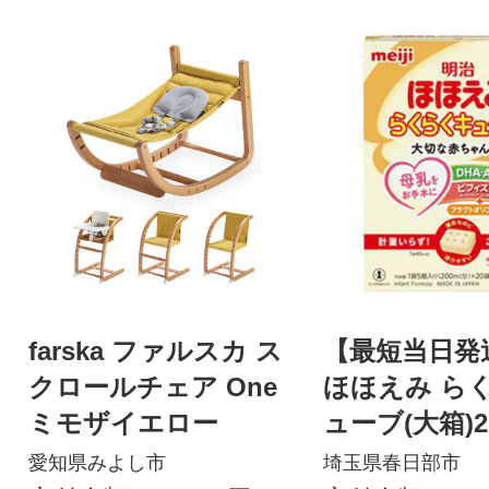
farska ファルスカ ス
【最短当日発
クロールチェア One
ほほえみ ら
ミモザイエロー
ューブ(大箱)2
0ヵ月からの
愛知県みよし市
埼玉県春日部市