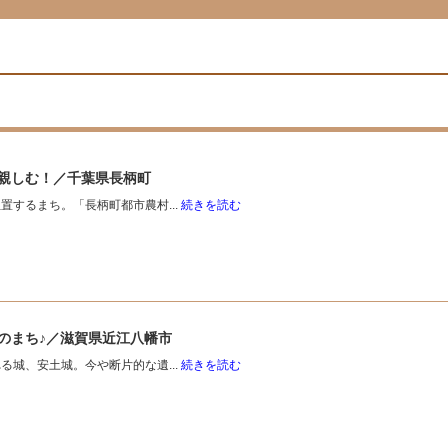
親しむ！／千葉県長柄町
するまち。「長柄町都市農村...
続きを読む
のまち♪／滋賀県近江八幡市
城、安土城。今や断片的な遺...
続きを読む