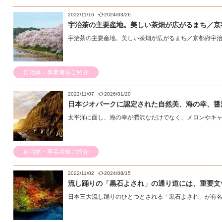
2022/11/16
2024/03/26
宇治茶の主要産地。美しい茶畑が広がるまち／京
宇治茶の主要産地。美しい茶畑が広がるまち／京都府宇治田
自治体・事業者様ご紹介
2022/11/07
2026/01/20
日本ジオパークに認定された自然美、海の幸、醤
太平洋に面し、海の幸が潤沢なだけでなく、メロンやキャベ
自治体・事業者様ご紹介
2022/11/02
2024/08/15
流し踊りの「黒石よされ」の通り道には、重要文
日本三大流し踊りのひとつとされる「黒石よされ」が有名な