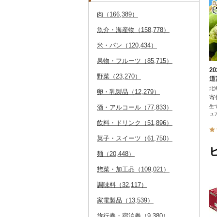
肉（166,389）
魚介・海産物（158,778）
米・パン（120,434）
果物・フルーツ（85,715）
2
野菜（23,270）
道
北
卵・乳製品（12,279）
寄
酒・アルコール（77,833）
生
ュ
飲料・ドリンク（51,896）
菓子・スイーツ（61,750）
麺（20,448）
惣菜・加工品（109,021）
調味料（32,117）
家電製品（13,539）
旅行券・宿泊券（9,380）