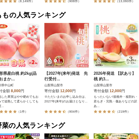
（8,149件）
（908件）
（13,060件）
ももの人気ランキング
形県産白桃 約2kg(品
【2027年(来年)発送 先
2026年発送 【訳あり】
おまか...
行受付...
桃 約3...
形県中山町
山梨県山梨市
山梨県山梨市
付金額
8,000
円
寄付金額
12,000
円
寄付金額
12,000
円
熟した果実はやや硬めでもお
※ただいまのお申し込み分は、
もったいない!規格外・核割れ・
みで追熟して柔らかくしても
2027年(来年)のお届けとなり...
若もぎ・完熟・傷ありなどの訳
...
あ...
（1件）
（904件）
（219件）
野菜の人気ランキング