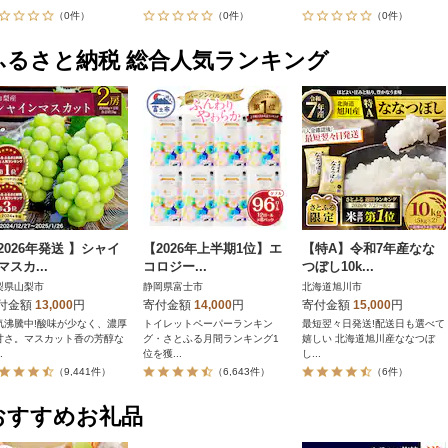
（0件）
（0件）
（0件）
ふるさと納税 総合人気ランキング
2026年発送 】シャイ
【2026年上半期1位】エ
【特A】令和7年産なな
マスカ...
コロジー...
つぼし10k...
梨県山梨市
静岡県富士市
北海道旭川市
付金額
13,000
円
寄付金額
14,000
円
寄付金額
15,000
円
気沸騰中!酸味が少なく、濃厚
トイレットペーパーランキン
最短翌々日発送!配送日も選べて
甘さ。マスカット香の芳醇な
グ・さとふる月間ランキング1
嬉しい 北海道旭川産ななつぼ
.
位を獲...
し...
（9,441件）
（6,643件）
（6件）
おすすめお礼品