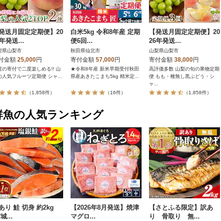
発送月固定定期便】20
白米5kg 令和8年産 定期
【発送月固定定期便】20
6年発送...
便6回...
26年発送...
梨県山梨市
秋田県仙北市
山梨県山梨市
付金額
25,000
円
寄付金額
57,000
円
寄付金額
38,000
円
度の寄付で二度楽しめる!! 山
★令和8年産 新米早期受付秋田
高評価多数 山梨の旬の果物定期
の人気フルーツ定期便 シャ...
県産あきたこまち5kg 精米定...
便 もも・種無し黒ぶどう・シ
ャ...
（1,858件）
（16件）
（1,858件）
鮮魚の人気ランキング
あり 鮭 切身 約2kg
【2026年8月発送】焼津
【さとふる限定】訳あ
城...
マグロ...
り 骨取り 無...