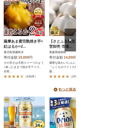
薩摩あま蜜完熟焼き芋<
【さとふる限定】南部町
無塩の素焼きミック
紅はるか>2...
営卸売 市場...
ッツ 小分け...
鹿児島県霧島市
青森県南部町
愛知県碧南市
寄付金額
10,000
円
寄付金額
14,000
円
寄付金額
12,000
円
その甘さは天然スイーツのよう
濃厚な味わい!にんにく高級品種
直火焙煎のアーモンド・
♪凍ったままで焼き芋アイス、
『ふくちホワイト六片種』をお
ーナッツ・くるみ・マカ
自然...
届...
のミ...
（436件）
（256件）
（240件