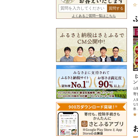
よくあるご質問一覧はこちら
【
ン
山
寄
人
な
香..