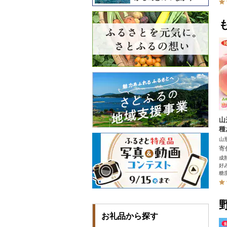
山
種
山
寄
成
好
糖度
お礼品から探す