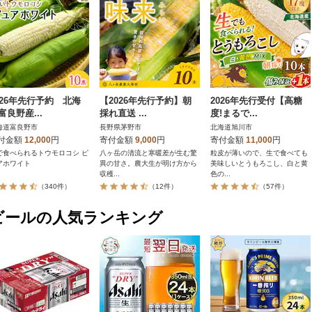
026年先行予約 北海
【2026年先行予約】朝
2026年先行受付【高糖
富良野産...
採れ直送 ...
度!まるで...
海道富良野市
長野県茅野市
北海道旭川市
付金額
12,000
円
寄付金額
9,000
円
寄付金額
11,000
円
で食べられるトウモロコシ ピ
八ヶ岳の清流と寒暖差が生む驚
粒皮が薄いので、生で食べても
アホワイト
異の甘さ。農大生が明け方から
美味しいとうもろこし、白と黄
収穫...
色の...
（340件）
（12件）
（57件）
ビールの人気ランキング