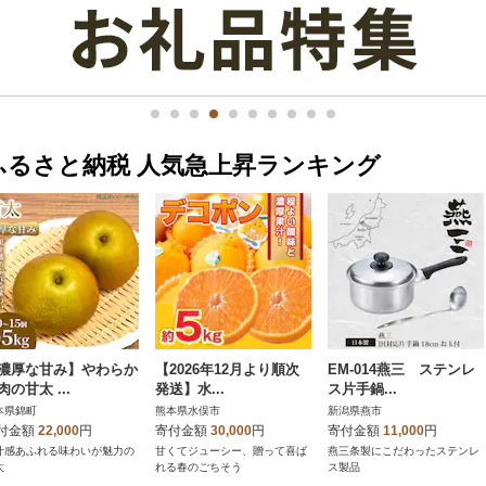
ふるさと納税 人気急上昇ランキング
濃厚な甘み】やわらか
【2026年12月より順次
EM-014燕三 ステンレ
肉の甘太 ...
発送】水...
ス片手鍋...
本県錦町
熊本県水俣市
新潟県燕市
付金額
22,000
円
寄付金額
30,000
円
寄付金額
11,000
円
汁感あふれる味わいが魅力の
甘くてジューシー、贈って喜ば
燕三条製にこだわったステンレ
太
れる春のごちそう
ス製品