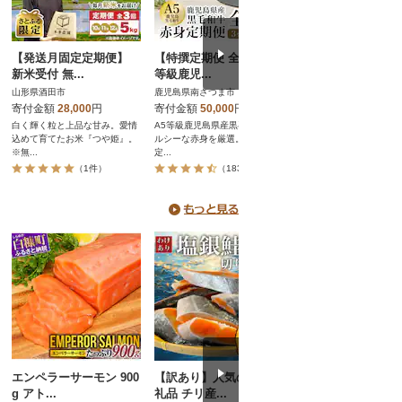
【発送月固定定期便】
【特撰定期便 全4回】A5
【発送月固定定期便
新米受付 無...
等級鹿児...
5～8玉(2...
山形県酒田市
鹿児島県南さつま市
山梨県山梨市
寄付金額
28,000
円
寄付金額
50,000
円
寄付金額
24,000
円
白く輝く粒と上品な甘み。愛情
A5等級鹿児島県産黒毛和牛のヘ
池田青果の季節のオスス
込めて育てたお米『つや姫』。
ルシーな赤身を厳選。全4回の
ーツをお届け
※無...
定...
（1件）
（183件）
（9件）
エンペラーサーモン 900
【訳あり】人気の海鮮お
静岡発 新鮮こだわ
g アト...
礼品 チリ産...
ギトロ 1....