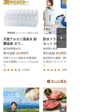
天然アルカリ温泉水 財
防水ドライバッグ 防災
呼子のいか 活造り
寶温泉 ホワ...
セット 24...
杯
鹿児島県垂水市
福井県小浜市
佐賀県唐津市
寄付金額
12,000
円
寄付金額
25,000
円
寄付金額
19,000
円
天然アルカリ温泉水 財寶温泉
認定防災士厳選「雨の日でも安
小ぶりですが鮮度は抜群
の白を基調としたシンプルなホ
心 防水ドライバッグの防災セッ
のいか活造りを食卓で!
ワ...
ト...
（17件）
（8件）
（68件）