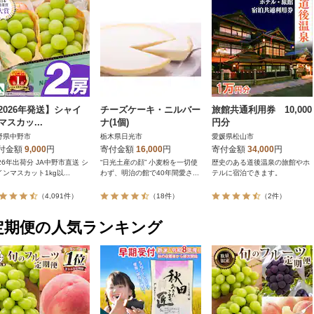
2026年発送】シャイ
チーズケーキ・ニルバー
旅館共通利用券 10,000
マスカッ...
ナ(1個)
円分
野県中野市
栃木県日光市
愛媛県松山市
付金額
9,000
円
寄付金額
16,000
円
寄付金額
34,000
円
26年出荷分 JA中野市直送 シ
“日光土産の顔” 小麦粉を一切使
歴史のある道後温泉の旅館やホ
ンマスカット1kg以...
わず、明治の館で40年間愛さ...
テルに宿泊できます。
（4,091件）
（18件）
（2件）
定期便の人気ランキング