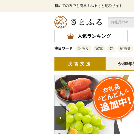
メ
初めての方でも簡単！ふるさと納税サイト
イ
ン
コ
ン
テ
人気ランキング
ン
ツ
注目ワード
訳あり
家電
梨
宿泊券
に
ス
キ
災害支援
令和8年
ッ
プ