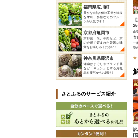
福岡県広川町
豊かな自然×伝統工芸が織り
なす町。多様な旬のフルー
【
ツが人気です！
2
山
京都府亀岡市
寄
京野菜、米、牛肉など、京
の台所で育まれた贅沢な味
一
覚をお楽しみください！
梨
神奈川県藤沢市
湘南はまぐりやブランド豚
など「キュン」とするお礼
品を藤沢からお届け！
さとふるのサービス紹介
訳
[宮