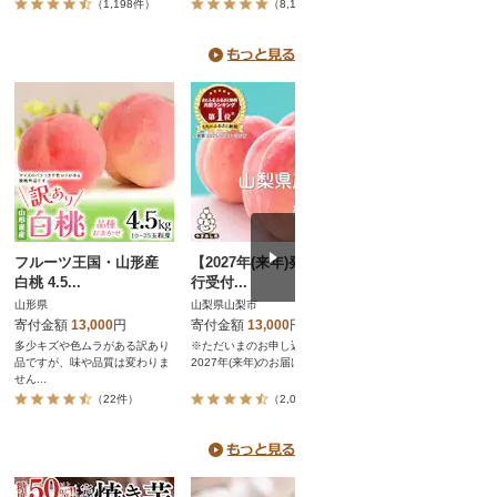
（1,198件）
（8,149件）
（472件
フルーツ王国・山形産
【2027年(来年)発送 先
【発送月固定定期便
白桃 4.5...
行受付...
26年発送...
山形県
山梨県山梨市
山梨県山梨市
寄付金額
13,000
円
寄付金額
13,000
円
寄付金額
25,000
円
多少キズや色ムラがある訳あり
※ただいまのお申し込み分は、
一度の寄付で二度楽しめる!
品ですが、味や品質は変わりま
2027年(来年)のお届けとなり...
梨の人気フルーツ定期便 シャ
せん...
（22件）
（2,050件）
（1,858