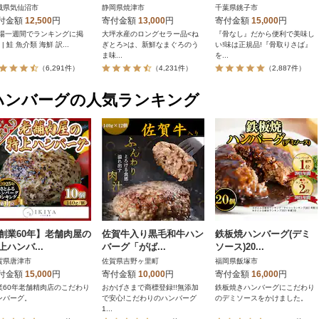
城県気仙沼市
静岡県焼津市
千葉県銚子市
付金額
12,500
円
寄付金額
13,000
円
寄付金額
15,000
円
登場一週間でランキングに掲
大坪水産のロングセラー品<ね
『骨なし』だから便利で美味し
/ | 鮭 魚介類 海鮮 訳...
ぎとろ>は、新鮮なまぐろのう
い!味は正規品!『骨取りさば』
ま味...
を...
（6,291件）
（4,231件）
（2,887件）
ハンバーグの人気ランキング
創業60年】老舗肉屋の
佐賀牛入り黒毛和牛ハン
鉄板焼ハンバーグ(デミ
上ハンバ...
バーグ「がば...
ソース)20...
賀県唐津市
佐賀県吉野ヶ里町
福岡県飯塚市
付金額
15,000
円
寄付金額
10,000
円
寄付金額
16,000
円
業60年老舗精肉店のこだわり
おかげさまで商標登録!!無添加
鉄板焼きハンバーグにこだわり
ンバーグ。
で安心!こだわりのハンバーグ
のデミソースをかけました。
1...