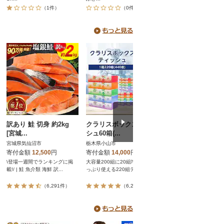
（1件）
（0件）
（0件）
訳あり 鮭 切身 約2kg
クラリスボックスティッ
【2026年発送】シ
[宮城...
シュ60箱(...
ンマスカッ...
宮城県気仙沼市
栃木県小山市
長野県中野市
寄付金額
12,500
円
寄付金額
14,000
円
寄付金額
9,000
円
\登場一週間でランキングに掲
大容量200組に20組増量し、た
2026年出荷分 JA中野市
載!/ | 鮭 魚介類 海鮮 訳...
っぷり使える220組ティッシ...
ャインマスカット1kg以...
（6,291件）
（6,200件）
（4,091