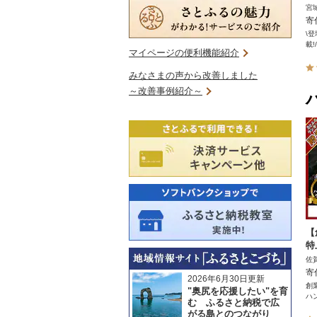
宮
寄
\
載!
マイページの便利機能紹介
みなさまの声から改善しました
～改善事例紹介～
【
特
佐
寄
2026年6月30日更新
創
"奥尻を応援したい"を育
ハ
む ふるさと納税で広
がる島とのつながり