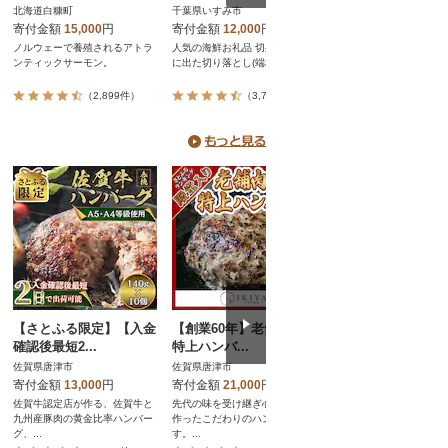
北海道白糠町
千葉県いすみ市
静岡県吉田町
寄付金額
15,000
円
寄付金額
12,000
円
寄付金額
10,000
円
ノルウェーで養殖されるアトラ
人気の海鮮お礼品 切身加工の際
まぐろのプロが製造する
ンティックサーモン。
に出た切り落とし(端材)を3k...
こだわり“ネギトロ”のセッ
静...
（2,899件）
（3,752件）
（2,123
【さとふる限定】【入金
【創業60年】老舗肉屋の
淡路島 極味ハンバ
確認後最短2...
特上ハンバ...
150g×...
佐賀県唐津市
佐賀県唐津市
兵庫県淡路市
寄付金額
13,000
円
寄付金額
21,000
円
寄付金額
12,000
円
佐賀牛認定店が作る、佐賀牛と
先代の味を受け継ぎ心を込めて
淡路牛の旨味と淡路島玉
九州産豚肉の黄金比率ハンバー
作ったこだわりのハンバーグで
甘味、化学調味料無添加
グ、...
す。...
10...