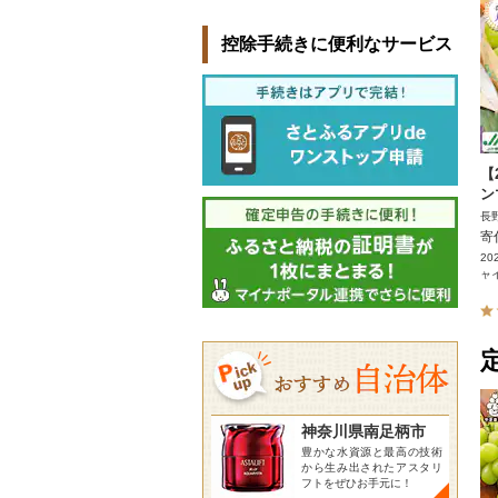
控除手続きに便利なサービス
【
ン
長
寄
20
ャイ
神奈川県南足柄市
豊かな水資源と最高の技術
から生み出されたアスタリ
フトをぜひお手元に！