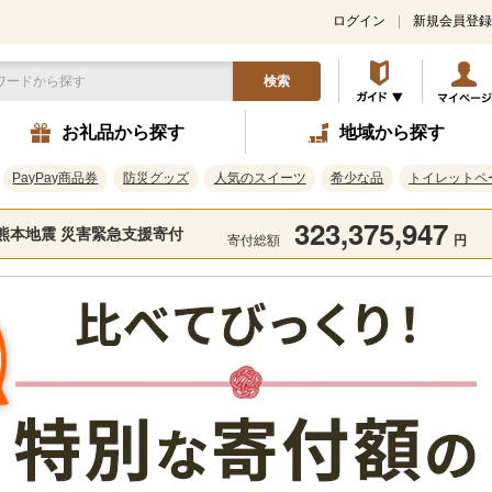
ログイン
新規会員登録
検索
お礼品から探す
地域から探す
PayPay商品券
防災グッズ
人気のスイーツ
希少な品
トイレットペ
323,375,947
熊本地震 災害緊急支援寄付
寄付総額
円