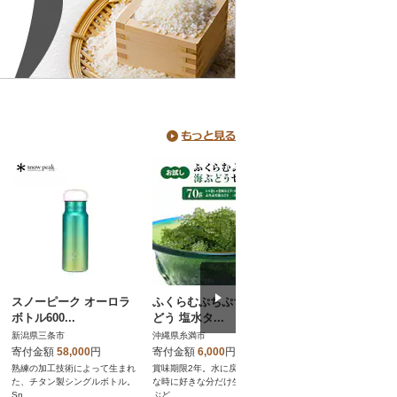
スノーピーク オーロラ
ふくらむぷちぷち 海ぶ
MiCOLA (ミコラ)
ボトル600...
どう 塩水タ...
アイ...
新潟県三条市
沖縄県糸満市
宮城県角田市
寄付金額
58,000
円
寄付金額
6,000
円
寄付金額
15,000
円
熟練の加工技術によって生まれ
賞味期限2年。水に戻して好き
スムースケアコーティン
た、チタン製シングルボトル。
な時に好きな分だけ生同様の海
量コンパクト、持ち運び
Sn...
ぶど...
アイ...